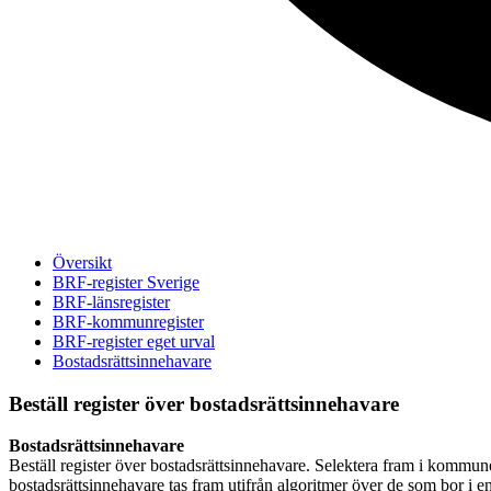
Översikt
BRF-register Sverige
BRF-länsregister
BRF-kommunregister
BRF-register eget urval
Bostadsrättsinnehavare
Beställ register över bostadsrättsinnehavare
Bostadsrättsinnehavare
Beställ register över bostadsrättsinnehavare. Selektera fram i kommun
bostadsrättsinnehavare tas fram utifrån algoritmer över de som bor i e