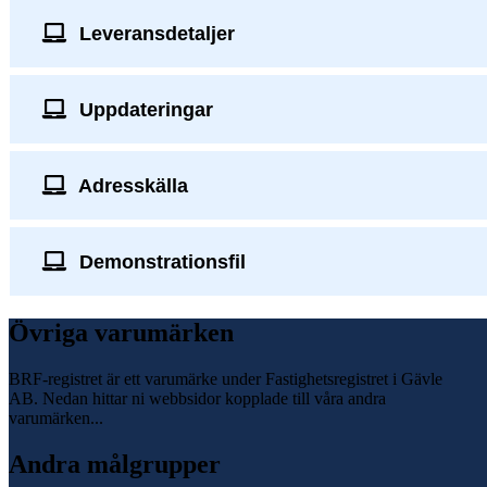
Leveransdetaljer
Uppdateringar
Adresskälla
Demonstrationsfil
Övriga varumärken
BRF-registret är ett varumärke under Fastighetsregistret i Gävle
AB. Nedan hittar ni webbsidor kopplade till våra andra
varumärken...
Andra målgrupper