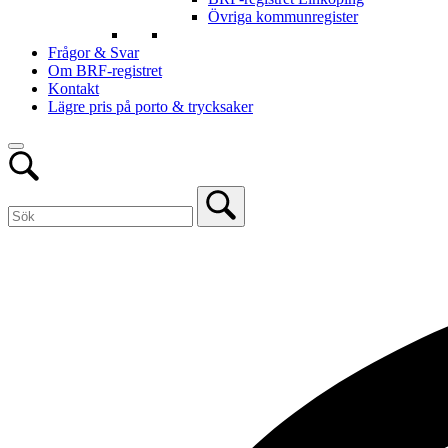
Övriga kommunregister
Frågor & Svar
Om BRF-registret
Kontakt
Lägre pris på porto & trycksaker
Open
Sök
bar
Sök
for:
Close
Sök
bar