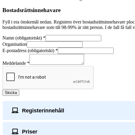
Bostadsrättsinnehavare
Fyll i era önskemål nedan. Registren över bostadsrättsinnehavare plock
bostadsrättsinnehavare som till 98-99% är rätt person. I de fall få fall
Namn (obligatoriskt)
*
Organisation
E-postadress (obligatoriskt)
*
Meddelande
*
Skicka
Registerinnehåll
Priser