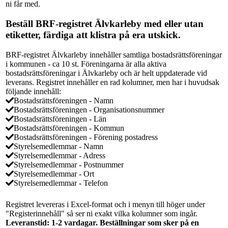
ni får med.
Beställ BRF-registret Älvkarleby med eller utan
etiketter, färdiga att klistra på era utskick.
BRF-registret Älvkarleby innehåller samtliga bostadsrättsföreningar
i kommunen - ca 10 st. Föreningarna är alla aktiva
bostadsrättsföreningar i Älvkarleby och är helt uppdaterade vid
leverans. Registret innehåller en rad kolumner, men har i huvudsak
följande innehåll:
Bostadsrättsföreningen - Namn
Bostadsrättsföreningen - Organisationsnummer
Bostadsrättsföreningen - Län
Bostadsrättsföreningen - Kommun
Bostadsrättsföreningen - Förening postadress
Styrelsemedlemmar - Namn
Styrelsemedlemmar - Adress
Styrelsemedlemmar - Postnummer
Styrelsemedlemmar - Ort
Styrelsemedlemmar - Telefon
Registret levereras i Excel-format och i menyn till höger under
"Registerinnehåll" så ser ni exakt vilka kolumner som ingår.
Leveranstid: 1-2 vardagar. Beställningar som sker på en