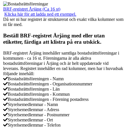
BRF-registret Årjäng (Ca 16 st)
Klicka här för att ladda ned ett exempel.
Då ser ni hur registret är strukturerat och exakt vilka kolumner som
ni får med.
Beställ BRF-registret Årjäng med eller utan
etiketter, färdiga att klistra på era utskick.
BRF-registret Årjäng innehåller samtliga bostadsrättsföreningar i
kommunen - ca 16 st. Föreningarna är alla aktiva
bostadsrättsföreningar i Årjäng och är helt uppdaterade vid
leverans. Registret innehåller en rad kolumner, men har i huvudsak
följande innehåll:
Bostadsrättsföreningen - Namn
Bostadsrättsföreningen - Organisationsnummer
Bostadsrättsföreningen - Län
Bostadsrättsföreningen - Kommun
Bostadsrättsföreningen - Förening postadress
Styrelsemedlemmar - Namn
Styrelsemedlemmar - Adress
Styrelsemedlemmar - Postnummer
Styrelsemedlemmar - Ort
Styrelsemedlemmar - Telefon