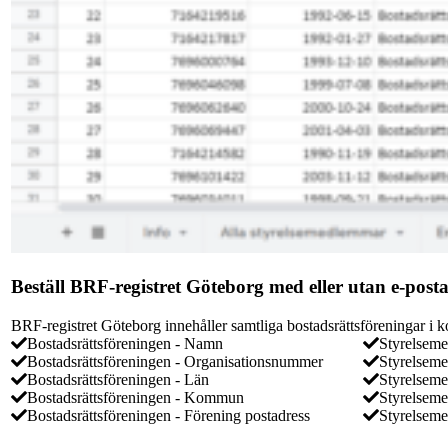
Beställ BRF-registret Göteborg med eller utan e-post
BRF-registret Göteborg innehåller samtliga bostadsrättsföreningar i 
Bostadsrättsföreningen - Namn
Styrelsem
Bostadsrättsföreningen - Organisationsnummer
Styrelsem
Bostadsrättsföreningen - Län
Styrelsem
Bostadsrättsföreningen - Kommun
Styrelseme
Bostadsrättsföreningen - Förening postadress
Styrelseme