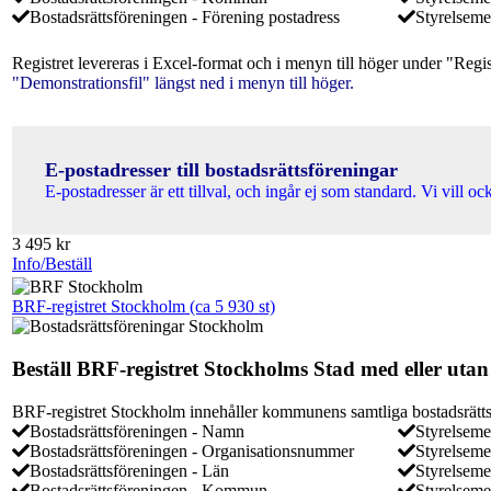
Bostadsrättsföreningen - Förening postadress
Styrelseme
Registret levereras i Excel-format och i menyn till höger under "Regi
"Demonstrationsfil" längst ned i menyn till höger.
E-postadresser till bostadsrättsföreningar
E-postadresser är ett tillval, och ingår ej som standard. Vi vill o
3 495
kr
Info/Beställ
BRF-registret Stockholm (ca 5 930 st)
Beställ BRF-registret Stockholms Stad med eller utan
BRF-registret Stockholm innehåller kommunens samtliga bostadsrättsför
Bostadsrättsföreningen - Namn
Styrelsem
Bostadsrättsföreningen - Organisationsnummer
Styrelsem
Bostadsrättsföreningen - Län
Styrelsem
Bostadsrättsföreningen - Kommun
Styrelseme