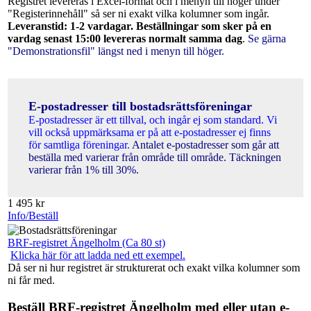
Registret levereras i Excel-format och i menyn till höger under
"Registerinnehåll" så ser ni exakt vilka kolumner som ingår.
Leveranstid: 1-2 vardagar. Beställningar som sker på en
vardag senast 15:00 levereras normalt samma dag
.
Se gärna
"Demonstrationsfil" längst ned i menyn till höger.
E-postadresser till bostadsrättsföreningar
E-postadresser är ett tillval, och ingår ej som standard. Vi
vill också uppmärksama er på att e-postadresser ej finns
för samtliga föreningar.
Antalet e-postadresser som går att
beställa med varierar från område till område. Täckningen
varierar från 1% till 30%.
1 495
kr
Info/Beställ
BRF-registret Ängelholm (Ca 80 st)
Klicka här för att ladda ned ett exempel.
Då ser ni hur registret är strukturerat och exakt vilka kolumner som
ni får med.
Beställ BRF-registret Ängelholm med eller utan e-