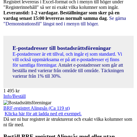
Registret levereras i Excel-format och i menyn till höger under
"Registerinnehåll" så ser ni exakt vilka kolumner som ingår.
Leveranstid: 1-2 vardagar. Beställningar som sker på en
vardag senast 15:00 levereras normalt samma dag
.
Se gärna
"Demonstrationsfil" längst ned i menyn till höger.
E-postadresser till bostadsrättsföreningar
E-postadresser är ett tillval, och ingår ej som standard. Vi
vill också uppmärksama er på att e-postadresser ej finns
för samtliga föreningar.
Antalet e-postadresser som går att
beställa med varierar från område till område. Täckningen
varierar från 1% till 30%.
1 495
kr
Info/Beställ
BRF-registret Alingsås (Ca 119 st)
Klicka här för att ladda ned ett exempel.
Då ser ni hur registret är strukturerat och exakt vilka kolumner som
ni får med.
Beställ BRF-registret Alingsås med eller utan