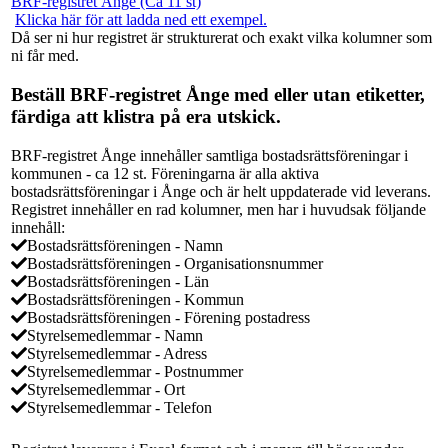
BRF-registret Ånge (Ca 11 st)
Klicka här för att ladda ned ett exempel.
Då ser ni hur registret är strukturerat och exakt vilka kolumner som
ni får med.
Beställ BRF-registret Ånge med eller utan etiketter,
färdiga att klistra på era utskick.
BRF-registret Ånge innehåller samtliga bostadsrättsföreningar i
kommunen - ca 12 st. Föreningarna är alla aktiva
bostadsrättsföreningar i Ånge och är helt uppdaterade vid leverans.
Registret innehåller en rad kolumner, men har i huvudsak följande
innehåll:
Bostadsrättsföreningen - Namn
Bostadsrättsföreningen - Organisationsnummer
Bostadsrättsföreningen - Län
Bostadsrättsföreningen - Kommun
Bostadsrättsföreningen - Förening postadress
Styrelsemedlemmar - Namn
Styrelsemedlemmar - Adress
Styrelsemedlemmar - Postnummer
Styrelsemedlemmar - Ort
Styrelsemedlemmar - Telefon