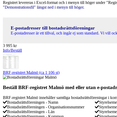
Registret levereras i Excel-format och i menyn till höger under "Regi
"Demonstrationsfil" längst ned i menyn till höger.
E-postadresser till bostadsrättsföreningar
E-postadresser är ett tillval, och ingår ej som standard. Vi vill o
3 995
kr
Info/Beställ
BRF-registret Malmö (ca 1 106 st)
Beställ BRF-registret Malmö med eller utan e-postadr
BRF-registret Malmö innehåller samtliga bostadsrättsföreningar i kom
Bostadsrättsföreningen - Namn
Styrelsem
Bostadsrättsföreningen - Organisationsnummer
Styrelsem
Bostadsrättsföreningen - Län
Styrelsem
Bostadsrättsföreningen - Kommun
Styrelseme