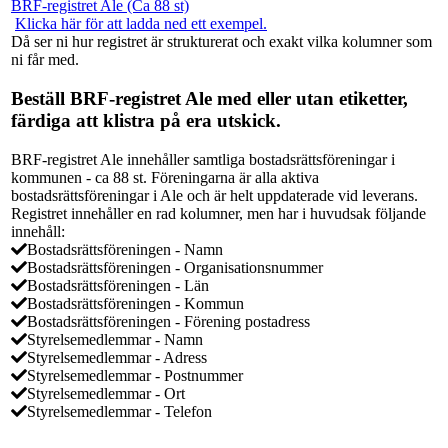
BRF-registret Ale (Ca 88 st)
Klicka här för att ladda ned ett exempel.
Då ser ni hur registret är strukturerat och exakt vilka kolumner som
ni får med.
Beställ BRF-registret Ale med eller utan etiketter,
färdiga att klistra på era utskick.
BRF-registret Ale innehåller samtliga bostadsrättsföreningar i
kommunen - ca 88 st. Föreningarna är alla aktiva
bostadsrättsföreningar i Ale och är helt uppdaterade vid leverans.
Registret innehåller en rad kolumner, men har i huvudsak följande
innehåll:
Bostadsrättsföreningen - Namn
Bostadsrättsföreningen - Organisationsnummer
Bostadsrättsföreningen - Län
Bostadsrättsföreningen - Kommun
Bostadsrättsföreningen - Förening postadress
Styrelsemedlemmar - Namn
Styrelsemedlemmar - Adress
Styrelsemedlemmar - Postnummer
Styrelsemedlemmar - Ort
Styrelsemedlemmar - Telefon