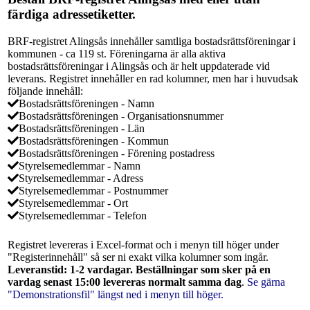
färdiga adressetiketter.
BRF-registret Alingsås innehåller samtliga bostadsrättsföreningar i
kommunen - ca 119 st. Föreningarna är alla aktiva
bostadsrättsföreningar i Alingsås och är helt uppdaterade vid
leverans. Registret innehåller en rad kolumner, men har i huvudsak
följande innehåll:
Bostadsrättsföreningen - Namn
Bostadsrättsföreningen - Organisationsnummer
Bostadsrättsföreningen - Län
Bostadsrättsföreningen - Kommun
Bostadsrättsföreningen - Förening postadress
Styrelsemedlemmar - Namn
Styrelsemedlemmar - Adress
Styrelsemedlemmar - Postnummer
Styrelsemedlemmar - Ort
Styrelsemedlemmar - Telefon
Registret levereras i Excel-format och i menyn till höger under
"Registerinnehåll" så ser ni exakt vilka kolumner som ingår.
Leveranstid: 1-2 vardagar. Beställningar som sker på en
vardag senast 15:00 levereras normalt samma dag
.
Se gärna
"Demonstrationsfil" längst ned i menyn till höger.