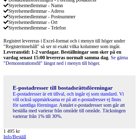
Styrelsemedlemmar - Namn
Styrelsemedlemmar - Adress
Styrelsemedlemmar - Postnummer
Styrelsemedlemmar - Ort
Styrelsemedlemmar - Telefon
Registret levereras i Excel-format och i menyn till höger under
"Registerinnehåll" så ser ni exakt vilka kolumner som ingår.
Leveranstid: 1-2 vardagar. Beställningar som sker på en
vardag senast 15:00 levereras normalt samma dag
.
Se gärna
"Demonstrationsfil" längst ned i menyn till höger.
E-postadresser till bostadsrättsföreningar
E-postadresser är ett tillval, och ingår ej som standard. Vi
vill också uppmärksama er på att e-postadresser ej finns
för samtliga föreningar.
Antalet e-postadresser som går att
beställa med varierar från område till område. Täckningen
varierar från 1% till 30%.
1 495
kr
Info/Beställ