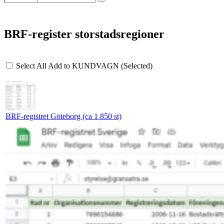
Search
direkt
produkter
här...skriv
BRF-register storstadsregioner
in
geografiskt
område...
Select All
Add to KUNDVAGN (Selected)
BRF-registret Göteborg (ca 1 850 st)