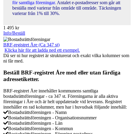
för samtliga föreningar.
Antalet e-postadresser som går att
beställa med varierar från område till område. Täckningen
varierar från 1% till 30%.
1 495
kr
Info/Beställ
BRF-registret Åre (Ca 347 st)
Klicka här för att ladda ned ett exempel.
Då ser ni hur registret är strukturerat och exakt vilka kolumner som
ni får med.
Beställ BRF-registret Åre med eller utan färdiga
adressetiketter.
BRF-registret Åre innehåller kommunens samtliga
bostadsrättsföreningar - ca 347 st. Föreningarna är alla aktiva
föreningar i Åre och är helt uppdaterade vid leverans. Registret
innehåller en rad kolumner, men har i huvudsak följande innehåll:
Bostadsrättsföreningen - Namn
Bostadsrättsföreningen - Organisationsnummer
Bostadsrättsföreningen - Län
Bostadsrättsföreningen - Kommun
Bostadsrättsföreningen - Förening postadress