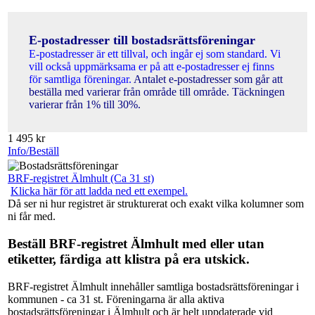
E-postadresser till bostadsrättsföreningar
E-postadresser är ett tillval, och ingår ej som standard. Vi
vill också uppmärksama er på att e-postadresser ej finns
för samtliga föreningar.
Antalet e-postadresser som går att
beställa med varierar från område till område. Täckningen
varierar från 1% till 30%.
1 495
kr
Info/Beställ
BRF-registret Älmhult (Ca 31 st)
Klicka här för att ladda ned ett exempel.
Då ser ni hur registret är strukturerat och exakt vilka kolumner som
ni får med.
Beställ BRF-registret Älmhult med eller utan
etiketter, färdiga att klistra på era utskick.
BRF-registret Älmhult innehåller samtliga bostadsrättsföreningar i
kommunen - ca 31 st. Föreningarna är alla aktiva
bostadsrättsföreningar i Älmhult och är helt uppdaterade vid