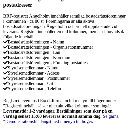
postadresser
BRF-registret Ängelholm innehåller samtliga bostadsrättsföreningar
i kommunen - ca 80 st. Föreningarna är alla aktiva
bostadsrättsföreningar i Ängelholm och är helt uppdaterade vid
leverans. Registret innehåller en rad kolumner, men har i huvudsak
följande innehåll:
Bostadsrättsföreningen - Namn
Bostadsrättsföreningen - Organisationsnummer
Bostadsrättsföreningen - Län
Bostadsrättsföreningen - Kommun
Bostadsrättsföreningen - Förening postadress
Styrelsemedlemmar - Namn
Styrelsemedlemmar - Adress
Styrelsemedlemmar - Postnummer
Styrelsemedlemmar - Ort
Styrelsemedlemmar - Telefon
Registret levereras i Excel-format och i menyn till höger under
"Registerinnehåll" så ser ni exakt vilka kolumner som ingår.
Leveranstid: 1-2 vardagar. Beställningar som sker på en
vardag senast 15:00 levereras normalt samma dag
.
Se gärna
"Demonstrationsfil" längst ned i menyn till höger.