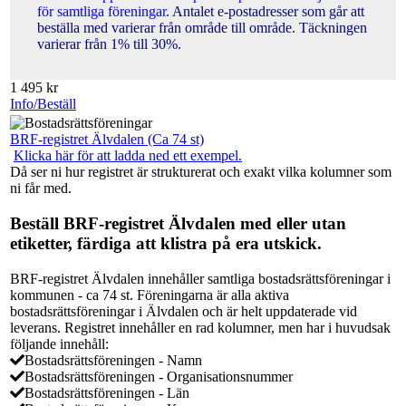
för samtliga föreningar.
Antalet e-postadresser som går att
beställa med varierar från område till område. Täckningen
varierar från 1% till 30%.
1 495
kr
Info/Beställ
BRF-registret Älvdalen (Ca 74 st)
Klicka här för att ladda ned ett exempel.
Då ser ni hur registret är strukturerat och exakt vilka kolumner som
ni får med.
Beställ BRF-registret Älvdalen med eller utan
etiketter, färdiga att klistra på era utskick.
BRF-registret Älvdalen innehåller samtliga bostadsrättsföreningar i
kommunen - ca 74 st. Föreningarna är alla aktiva
bostadsrättsföreningar i Älvdalen och är helt uppdaterade vid
leverans. Registret innehåller en rad kolumner, men har i huvudsak
följande innehåll:
Bostadsrättsföreningen - Namn
Bostadsrättsföreningen - Organisationsnummer
Bostadsrättsföreningen - Län