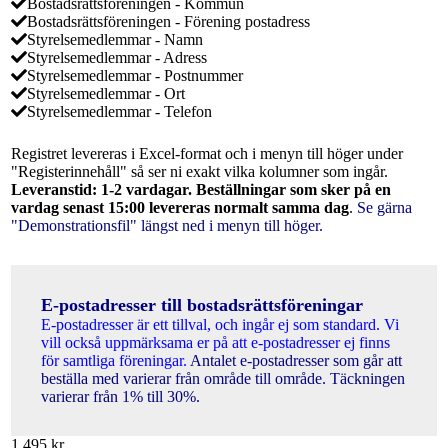
Bostadsrättsföreningen - Kommun
Bostadsrättsföreningen - Förening postadress
Styrelsemedlemmar - Namn
Styrelsemedlemmar - Adress
Styrelsemedlemmar - Postnummer
Styrelsemedlemmar - Ort
Styrelsemedlemmar - Telefon
Registret levereras i Excel-format och i menyn till höger under
"Registerinnehåll" så ser ni exakt vilka kolumner som ingår.
Leveranstid: 1-2 vardagar. Beställningar som sker på en
vardag senast 15:00 levereras normalt samma dag
.
Se gärna
"Demonstrationsfil" längst ned i menyn till höger.
E-postadresser till bostadsrättsföreningar
E-postadresser är ett tillval, och ingår ej som standard. Vi
vill också uppmärksama er på att e-postadresser ej finns
för samtliga föreningar.
Antalet e-postadresser som går att
beställa med varierar från område till område. Täckningen
varierar från 1% till 30%.
1 495
kr