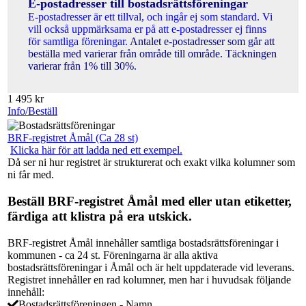
E-postadresser till bostadsrättsföreningar
E-postadresser är ett tillval, och ingår ej som standard. Vi
vill också uppmärksama er på att e-postadresser ej finns
för samtliga föreningar.
Antalet e-postadresser som går att
beställa med varierar från område till område. Täckningen
varierar från 1% till 30%.
1 495
kr
Info/Beställ
BRF-registret Åmål (Ca 28 st)
Klicka här för att ladda ned ett exempel.
Då ser ni hur registret är strukturerat och exakt vilka kolumner som
ni får med.
Beställ BRF-registret Åmål med eller utan etiketter,
färdiga att klistra på era utskick.
BRF-registret Åmål innehåller samtliga bostadsrättsföreningar i
kommunen - ca 24 st. Föreningarna är alla aktiva
bostadsrättsföreningar i Åmål och är helt uppdaterade vid leverans.
Registret innehåller en rad kolumner, men har i huvudsak följande
innehåll:
Bostadsrättsföreningen - Namn