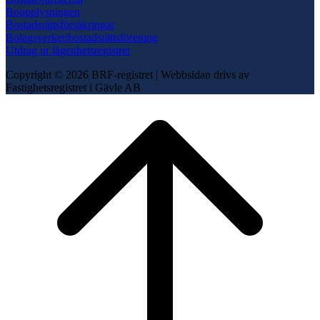
Boupplysningen
Bostadsrättsförsäkringar
Bolagsverket/bostadsrättsförening
Utdrag ur lägenhetsregistret
Copyright © 2026 BRF-registret
|
Webbsidan drivs av
Fastighetsregistret i Gävle AB
Scroll
to
top