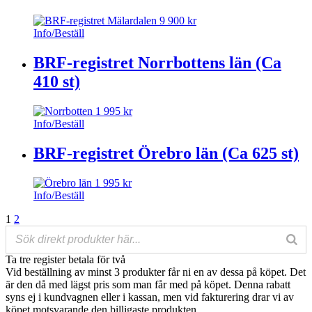
9 900
kr
Info/Beställ
BRF-registret Norrbottens län (Ca
410 st)
1 995
kr
Info/Beställ
BRF-registret Örebro län (Ca 625 st)
1 995
kr
Info/Beställ
Posts
1
2
navigation
Ta tre register betala för två
Vid beställning av minst 3 produkter får ni en av dessa på köpet
. Det
är den då med lägst pris som man får med på köpet. Denna rabatt
syns ej i kundvagnen eller i kassan, men vid fakturering drar vi av
köpet motsvarande den billigaste produkten.