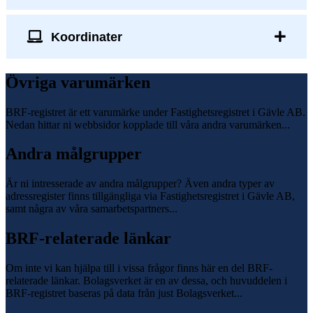
Koordinater
Övriga varumärken
BRF-registret är ett varumärke under Fastighetsregistret i Gävle AB.
Nedan hittar ni webbsidor kopplade till våra andra varumärken...
Andra målgrupper
Är ni intresserade av andra målgrupper? Även andra typer av
adressregister finns tillgängliga via Fastighetsregistret i Gävle AB,
samt några av våra samarbetspartners...
BRF-relaterade länkar
Om inte vi kan hjälpa till i vissa frågor finns här en del BRF-
relaterade länkar. Bolagsverket är en av dessa, och huvuddelen i
BRF-registret baseras på data från just Bolagsverket...