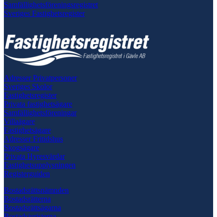
Samfällighetsföreningsregistret
Sveriges Fastighetsregister
Adresser Privatpersoner
Sveriges Skolor
Fastighetsregister
Privata fastighetsägare
Samfällighetsföreningar
Villaägare
Fastighetsägare
Adresser Fritidshus
Skogsägare
Privata Hyresvärdar
Fastighetsupplysningen
Registerguiden
Bostadsrättsnämnden
Bostadsrätterna
Bostadsrättsägarna
Bostadsjuristerna