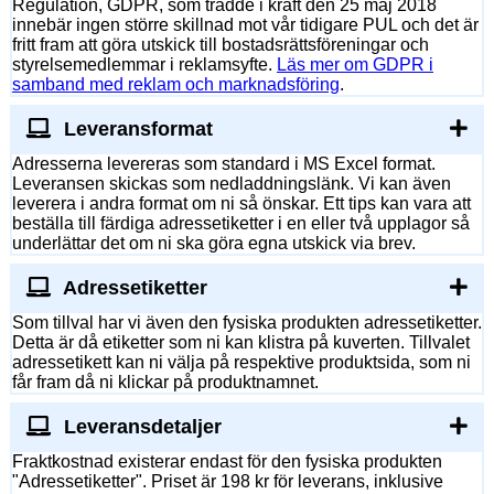
Regulation, GDPR, som trädde i kraft den 25 maj 2018
innebär ingen större skillnad mot vår tidigare PUL och det är
fritt fram att göra utskick till bostadsrättsföreningar och
styrelsemedlemmar i reklamsyfte.
Läs mer om GDPR i
samband med reklam och marknadsföring
.
Leveransformat
Adresserna levereras som standard i MS Excel format.
Leveransen skickas som nedladdningslänk. Vi kan även
leverera i andra format om ni så önskar. Ett tips kan vara att
beställa till färdiga adressetiketter i en eller två upplagor så
underlättar det om ni ska göra egna utskick via brev.
Adressetiketter
Som tillval har vi även den fysiska produkten adressetiketter.
Detta är då etiketter som ni kan klistra på kuverten. Tillvalet
adressetikett kan ni välja på respektive produktsida, som ni
får fram då ni klickar på produktnamnet.
Leveransdetaljer
Fraktkostnad existerar endast för den fysiska produkten
"Adressetiketter". Priset är 198 kr för leverans, inklusive