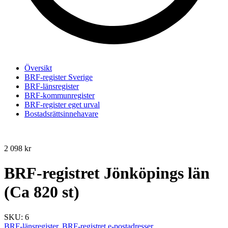
Översikt
BRF-register Sverige
BRF-länsregister
BRF-kommunregister
BRF-register eget urval
Bostadsrättsinnehavare
2 098
kr
BRF-registret Jönköpings län
(Ca 820 st)
SKU:
6
BRF-länsregister
,
BRF-registret e-postadresser