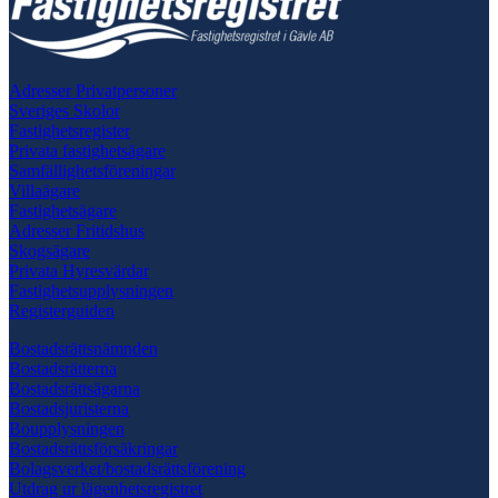
Adresser Privatpersoner
Sveriges Skolor
Fastighetsregister
Privata fastighetsägare
Samfällighetsföreningar
Villaägare
Fastighetsägare
Adresser Fritidshus
Skogsägare
Privata Hyresvärdar
Fastighetsupplysningen
Registerguiden
Bostadsrättsnämnden
Bostadsrätterna
Bostadsrättsägarna
Bostadsjuristerna
Boupplysningen
Bostadsrättsförsäkringar
Bolagsverket/bostadsrättsförening
Utdrag ur lägenhetsregistret