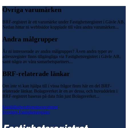
Övriga varumärken
BRF-registret är ett varumärke under Fastighetsregistret i Gävle AB.
Nedan hittar ni webbsidor kopplade till våra andra varumärken...
Andra målgrupper
Är ni intresserade av andra målgrupper? Även andra typer av
adressregister finns tillgängliga via Fastighetsregistret i Gävle AB,
samt några av våra samarbetspartners...
BRF-relaterade länkar
Om inte vi kan hjälpa till i vissa frågor finns här en del BRF-
relaterade länkar. Bolagsverket är en av dessa, och huvuddelen i
BRF-registret baseras på data från just Bolagsverket...
Samfällighetsföreningsregistret
Sveriges Fastighetsregister