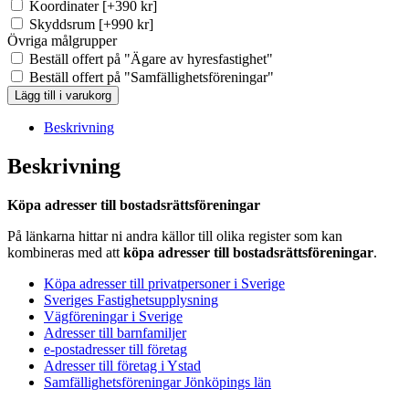
Koordinater
[+390 kr]
Skyddsrum
[+990 kr]
Övriga målgrupper
Beställ offert på "Ägare av hyresfastighet"
Beställ offert på "Samfällighetsföreningar"
BRF-
Lägg till i varukorg
registret
Jönköpings
Beskrivning
län
(Ca
Beskrivning
820
st)
Köpa adresser till bostadsrättsföreningar
mängd
På länkarna hittar ni andra källor till olika register som kan
kombineras med att
köpa adresser till bostadsrättsföreningar
.
Köpa adresser till privatpersoner i Sverige
Sveriges Fastighetsupplysning
Vägföreningar i Sverige
Adresser till barnfamiljer
e-postadresser till företag
Adresser till företag i Ystad
Samfällighetsföreningar Jönköpings län