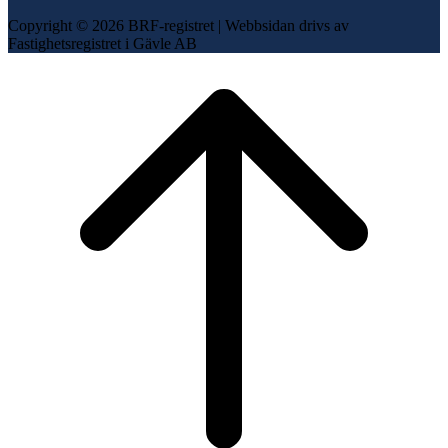
Copyright © 2026 BRF-registret
|
Webbsidan drivs av
Fastighetsregistret i Gävle AB
Scroll
to
top