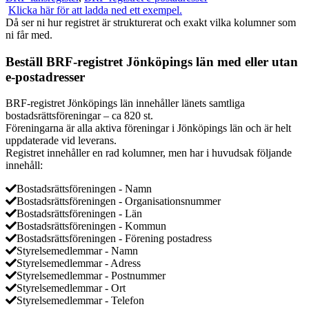
Klicka här för att ladda ned ett exempel.
Då ser ni hur registret är strukturerat och exakt vilka kolumner som
ni får med.
Beställ BRF-registret Jönköpings län med eller utan
e-postadresser
BRF-registret Jönköpings län innehåller länets samtliga
bostadsrättsföreningar – ca 820 st.
Föreningarna är alla aktiva föreningar i Jönköpings län och är helt
uppdaterade vid leverans.
Registret innehåller en rad kolumner, men har i huvudsak följande
innehåll:
Bostadsrättsföreningen - Namn
Bostadsrättsföreningen - Organisationsnummer
Bostadsrättsföreningen - Län
Bostadsrättsföreningen - Kommun
Bostadsrättsföreningen - Förening postadress
Styrelsemedlemmar - Namn
Styrelsemedlemmar - Adress
Styrelsemedlemmar - Postnummer
Styrelsemedlemmar - Ort
Styrelsemedlemmar - Telefon