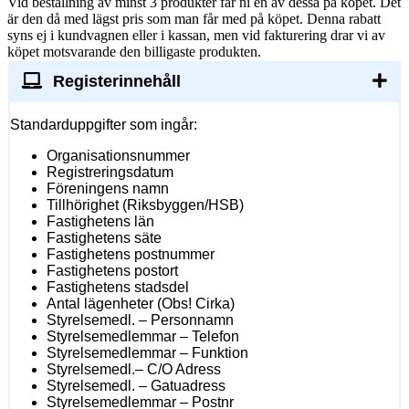
produkter
Vid beställning av minst 3 produkter får ni en av dessa på köpet
. Det
här...
är den då med lägst pris som man får med på köpet. Denna rabatt
syns ej i kundvagnen eller i kassan, men vid fakturering drar vi av
köpet motsvarande den billigaste produkten.
Registerinnehåll
Standarduppgifter som ingår:
Organisationsnummer
Registreringsdatum
Föreningens namn
Tillhörighet (Riksbyggen/HSB)
Fastighetens län
Fastighetens säte
Fastighetens postnummer
Fastighetens postort
Fastighetens stadsdel
Antal lägenheter (Obs! Cirka)
Styrelsemedl. – Personnamn
Styrelsemedlemmar – Telefon
Styrelsemedlemmar – Funktion
Styrelsemedl.– C/O Adress
Styrelsemedl. – Gatuadress
Styrelsemedlemmar – Postnr