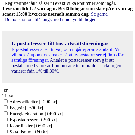
"Registerinnehåll" så ser ni exakt vilka kolumner som ingår.
Leveranstid: 1-2 vardagar. Beställningar som sker på en vardag
senast 15:00 levereras normalt samma dag
.
Se gärna
"Demonstrationsfil" längst ned i menyn till höger.
E-postadresser till bostadsrättsföreningar
E-postadresser är ett tillval, och ingår ej som standard. Vi
vill också uppmärksama er på att e-postadresser ej finns för
samtliga föreningar.
Antalet e-postadresser som går att
beställa med varierar från område till område. Täckningen
varierar från 1% till 30%.
kr
Tillval
Adressetiketter
[+290 kr]
Byggår
[+690 kr]
Energideklaration
[+490 kr]
E-postadresser
[+290 kr]
Koordinater
[+690 kr]
Skyddsrum
[+60 kr]