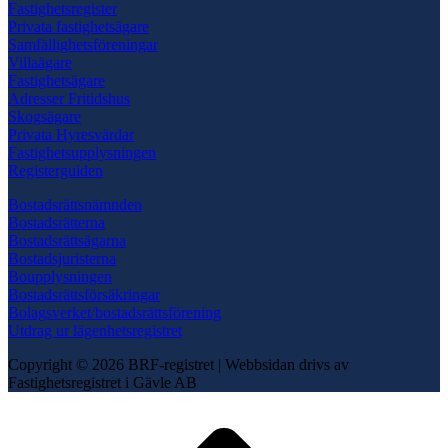
Fastighetsregister
Privata fastighetsägare
Samfällighetsföreningar
Villaägare
Fastighetsägare
Adresser Fritidshus
Skogsägare
Privata Hyresvärdar
Fastighetsupplysningen
Registerguiden
Bostadsrättsnämnden
Bostadsrätterna
Bostadsrättsägarna
Bostadsjuristerna
Boupplysningen
Bostadsrättsförsäkringar
Bolagsverket/bostadsrättsförening
Utdrag ur lägenhetsregistret
Copyright © 2026 BRF-registret
|
Webbsidan drivs av
Fastighetsregistret i Gävle AB
Scroll
to
top