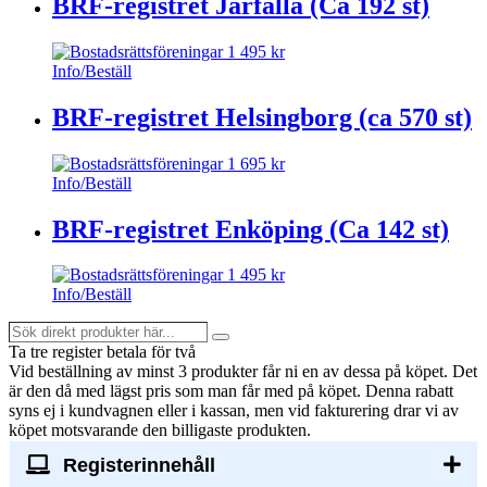
BRF-registret Järfälla (Ca 192 st)
1 495
kr
Info/Beställ
BRF-registret Helsingborg (ca 570 st)
1 695
kr
Info/Beställ
BRF-registret Enköping (Ca 142 st)
1 495
kr
Info/Beställ
Sök
Search
direkt
Ta tre register betala för två
produkter
Vid beställning av minst 3 produkter får ni en av dessa på köpet
. Det
här...
är den då med lägst pris som man får med på köpet. Denna rabatt
syns ej i kundvagnen eller i kassan, men vid fakturering drar vi av
köpet motsvarande den billigaste produkten.
Registerinnehåll