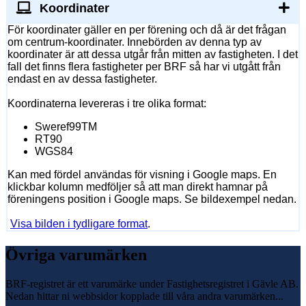
Koordinater
För koordinater gäller en per förening och då är det frågan
om centrum-koordinater. Innebörden av denna typ av
koordinater är att dessa utgår från mitten av fastigheten. I det
fall det finns flera fastigheter per BRF så har vi utgått från
endast en av dessa fastigheter.
Koordinaterna levereras i tre olika format:
Sweref99TM
RT90
WGS84
Kan med fördel användas för visning i Google maps. En
klickbar kolumn medföljer så att man direkt hamnar på
föreningens position i Google maps. Se bildexempel nedan.
Visa bilden i tydligare format
.
Övriga varumärken
BRF-registret är ett varumärke under Fastighetsregistret i Gävle AB.
Nedan hittar ni webbsidor kopplade till våra andra varumärken...