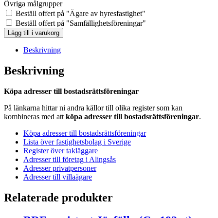
Övriga målgrupper
Beställ offert på "Ägare av hyresfastighet"
Beställ offert på "Samfällighetsföreningar"
BRF-
Lägg till i varukorg
registret
Höör
Beskrivning
(Ca
21
Beskrivning
st)
mängd
Köpa adresser till bostadsrättsföreningar
På länkarna hittar ni andra källor till olika register som kan
kombineras med att
köpa adresser till bostadsrättsföreningar
.
Köpa adresser till bostadsrättsföreningar
Lista över fastighetsbolag i Sverige
Register över takläggare
Adresser till företag i Alingsås
Adresser privatpersoner
Adresser till villaägare
Relaterade produkter