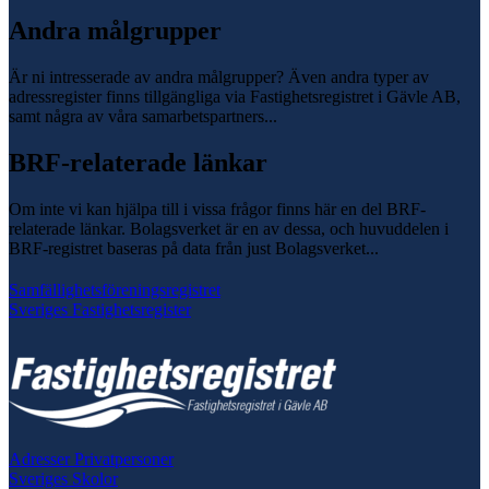
Andra målgrupper
Är ni intresserade av andra målgrupper? Även andra typer av
adressregister finns tillgängliga via Fastighetsregistret i Gävle AB,
samt några av våra samarbetspartners...
BRF-relaterade länkar
Om inte vi kan hjälpa till i vissa frågor finns här en del BRF-
relaterade länkar. Bolagsverket är en av dessa, och huvuddelen i
BRF-registret baseras på data från just Bolagsverket...
Samfällighetsföreningsregistret
Sveriges Fastighetsregister
Adresser Privatpersoner
Sveriges Skolor