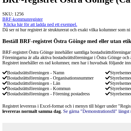
SKU:
1256
BRF-kommunregister
Klicka här för att ladda ned ett exempel.
Då ser ni hur registret är strukturerat och exakt vilka kolumner som ni
Beställ BRF-registret Östra Göinge med eller utan etike
BRF-registret Östra Göinge innehåller samtliga bostadsrättsföreninga
Föreningarna är alla aktiva bostadsrättsföreningar i Östra Göinge och 
Registret innehåller en rad kolumner, men har i huvudsak följande inn
Bostadsrättsföreningen - Namn
Styrelsem
Bostadsrättsföreningen - Organisationsnummer
Styrelseme
Bostadsrättsföreningen - Län
Styrelseme
Bostadsrättsföreningen - Kommun
Styrelseme
Bostadsrättsföreningen - Förening postadress
Styrelseme
Registret levereras i Excel-format och i menyn till höger under "Regis
levereras normalt samma dag
.
Se gärna "Demonstrationsfil" längst 