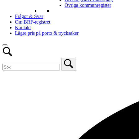
Övriga kommunregister
Frågor & Svar
Om BRF-registret
Kontakt
Lägre pris på porto & trycksaker
Open
Sök
bar
Sök
for:
Close
Sök
bar