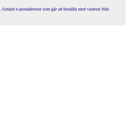
.
Antalet e-postadresser som går att beställa med varierar från