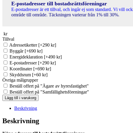
E-postadresser till bostadsrättsföreningar
E-postadresser är ett tillval, och ingår ej som standard. Vi vill o
område till område. Täckningen varierar från 1% till 30%.
kr
Tillval
Adressetiketter
[+290 kr]
Byggår
[+690 kr]
Energideklaration
[+490 kr]
E-postadresser
[+290 kr]
Koordinater
[+690 kr]
Skyddsrum
[+60 kr]
Övriga målgrupper
Beställ offert på "Ägare av hyresfastighet"
Beställ offert på "Samfällighetsföreningar"
BRF-
Lägg till i varukorg
registret
Östra
Beskrivning
Göinge
(Ca
Beskrivning
7
st)