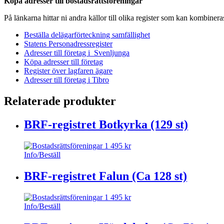
Köpa adresser till bostadsrättsföreningar
mängd
På länkarna hittar ni andra källor till olika register som kan kombiner
Beställa delägarförteckning samfällighet
Statens Personadressregister
Adresser till företag i Svenljunga
Köpa adresser till företag
Register över lagfaren ägare
Adresser till företag i Tibro
Relaterade produkter
BRF-registret Botkyrka (129 st)
1 495
kr
Info/Beställ
BRF-registret Falun (Ca 128 st)
1 495
kr
Info/Beställ