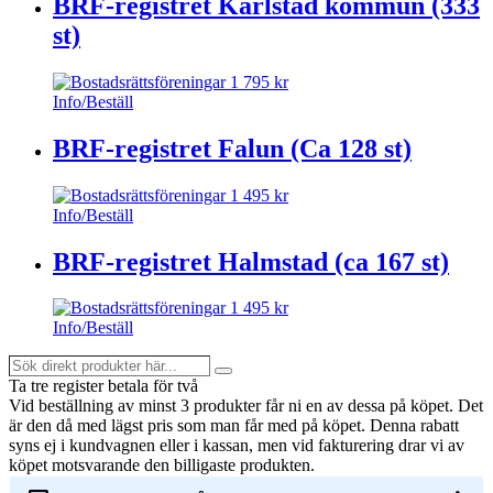
BRF-registret Karlstad kommun (333
st)
1 795
kr
Info/Beställ
BRF-registret Falun (Ca 128 st)
1 495
kr
Info/Beställ
BRF-registret Halmstad (ca 167 st)
1 495
kr
Info/Beställ
Sök
Search
direkt
Ta tre register betala för två
produkter
Vid beställning av minst 3 produkter får ni en av dessa på köpet
. Det
här...
är den då med lägst pris som man får med på köpet. Denna rabatt
syns ej i kundvagnen eller i kassan, men vid fakturering drar vi av
köpet motsvarande den billigaste produkten.