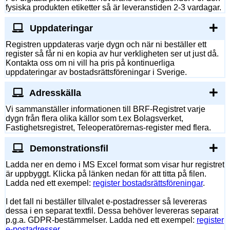
fysiska produkten etiketter så är leveranstiden 2-3 vardagar.
Uppdateringar
Registren uppdateras varje dygn och när ni beställer ett
register så får ni en kopia av hur verkligheten ser ut just då.
Kontakta oss om ni vill ha pris på kontinuerliga
uppdateringar av bostadsrättsföreningar i Sverige.
Adresskälla
Vi sammanställer informationen till BRF-Registret varje
dygn från flera olika källor som t.ex Bolagsverket,
Fastighetsregistret, Teleoperatörernas-register med flera.
Demonstrationsfil
Ladda ner en demo i MS Excel format som visar hur registret
är uppbyggt. Klicka på länken nedan för att titta på filen.
Ladda ned ett exempel:
register bostadsrättsföreningar
.
I det fall ni beställer tillvalet e-postadresser så levereras
dessa i en separat textfil. Dessa behöver levereras separat
p.g.a. GDPR-bestämmelser. Ladda ned ett exempel:
register
e-postadresser
.