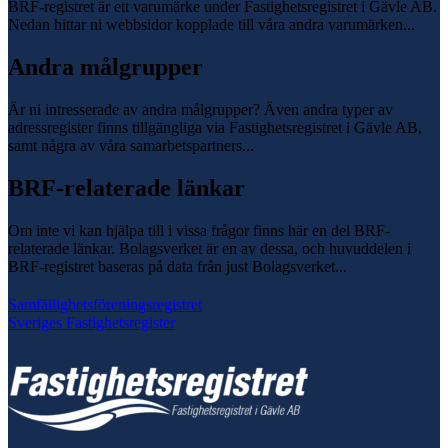
BRF-registret är ett varumärke under Fastighetsregistret i Gävle AB.
Nedan hittar ni webbsidor kopplade till våra andra varumärken...
Andra målgrupper
Är ni intresserade av andra målgrupper? Även andra typer av
adressregister finns tillgängliga via Fastighetsregistret i Gävle AB,
samt några av våra samarbetspartners...
BRF-relaterade länkar
Om inte vi kan hjälpa till i vissa frågor finns här en del BRF-
relaterade länkar. Bolagsverket är en av dessa, och huvuddelen i
BRF-registret baseras på data från just Bolagsverket...
Samfällighetsföreningsregistret
Sveriges Fastighetsregister