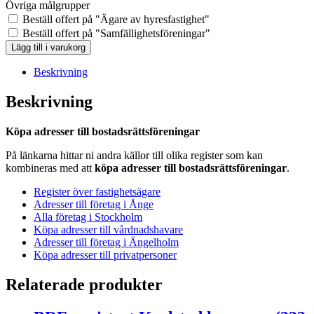
Övriga målgrupper
Beställ offert på "Ägare av hyresfastighet"
Beställ offert på "Samfällighetsföreningar"
BRF-
Lägg till i varukorg
registret
Tranås
Beskrivning
(Ca
29
Beskrivning
st)
mängd
Köpa adresser till bostadsrättsföreningar
På länkarna hittar ni andra källor till olika register som kan
kombineras med att
köpa adresser till bostadsrättsföreningar
.
Register över fastighetsägare
Adresser till företag i Ånge
Alla företag i Stockholm
Köpa adresser till vårdnadshavare
Adresser till företag i Ängelholm
Köpa adresser till privatpersoner
Relaterade produkter