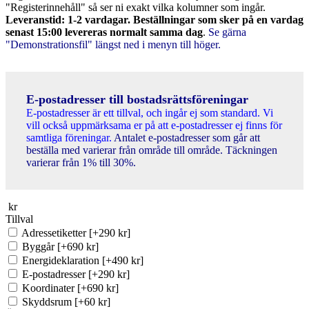
"Registerinnehåll" så ser ni exakt vilka kolumner som ingår.
Leveranstid: 1-2 vardagar. Beställningar som sker på en vardag
senast 15:00 levereras normalt samma dag
.
Se gärna
"Demonstrationsfil" längst ned i menyn till höger.
E-postadresser till bostadsrättsföreningar
E-postadresser är ett tillval, och ingår ej som standard. Vi
vill också uppmärksama er på att e-postadresser ej finns för
samtliga föreningar.
Antalet e-postadresser som går att
beställa med varierar från område till område. Täckningen
varierar från 1% till 30%.
kr
Tillval
Adressetiketter
[+290 kr]
Byggår
[+690 kr]
Energideklaration
[+490 kr]
E-postadresser
[+290 kr]
Koordinater
[+690 kr]
Skyddsrum
[+60 kr]