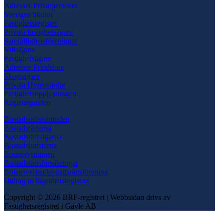
Adresser Privatpersoner
Sveriges Skolor
Fastighetsregister
Privata fastighetsägare
Samfällighetsföreningar
Villaägare
Fastighetsägare
Adresser Fritidshus
Skogsägare
Privata Hyresvärdar
Fastighetsupplysningen
Registerguiden
Bostadsrättsnämnden
Bostadsrätterna
Bostadsrättsägarna
Bostadsjuristerna
Boupplysningen
Bostadsrättsförsäkringar
Bolagsverket/bostadsrättsförening
Utdrag ur lägenhetsregistret
Copyright © 2026 BRF-registret
|
Webbsidan drivs av
Fastighetsregistret i Gävle AB
Scroll