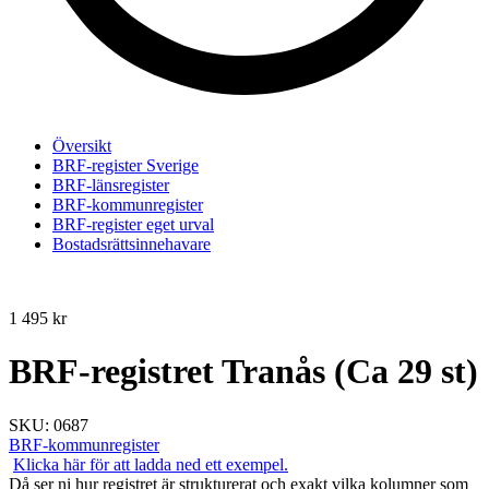
Översikt
BRF-register Sverige
BRF-länsregister
BRF-kommunregister
BRF-register eget urval
Bostadsrättsinnehavare
1 495
kr
BRF-registret Tranås (Ca 29 st)
SKU:
0687
BRF-kommunregister
Klicka här för att ladda ned ett exempel.
Då ser ni hur registret är strukturerat och exakt vilka kolumner som