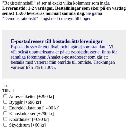
"Registerinnehåll" så ser ni exakt vilka kolumner som ingår.
Leveranstid: 1-2 vardagar. Beställningar som sker på en vardag
senast 15:00 levereras normalt samma dag
.
Se gärna
"Demonstrationsfil" längst ned i menyn till höger.
E-postadresser till bostadsrättsföreningar
E-postadresser är ett tillval, och ingår ej som standard. Vi
vill också uppmärksama er på att e-postadresser ej finns för
samtliga föreningar.
Antalet e-postadresser som går att
beställa med varierar från område till område. Täckningen
varierar från 1% till 30%.
kr
Tillval
Adressetiketter
[+290 kr]
Byggår
[+690 kr]
Energideklaration
[+490 kr]
E-postadresser
[+290 kr]
Koordinater
[+690 kr]
Skyddsrum
[+60 kr]