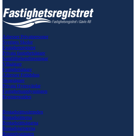
Adresser Privatpersoner
Sveriges Skolor
Fastighetsregister
Privata fastighetsägare
Samfällighetsföreningar
Villaägare
Fastighetsägare
Adresser Fritidshus
Skogsägare
Privata Hyresvärdar
Fastighetsupplysningen
Registerguiden
Bostadsrättsnämnden
Bostadsrätterna
Bostadsrättsägarna
Bostadsjuristerna
Boupplysningen