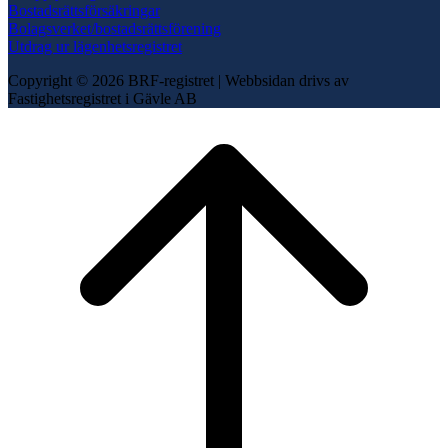
Bostadsrättsförsäkringar
Bolagsverket/bostadsrättsförening
Utdrag ur lägenhetsregistret
Copyright © 2026 BRF-registret
|
Webbsidan drivs av
Fastighetsregistret i Gävle AB
Scroll
to
top