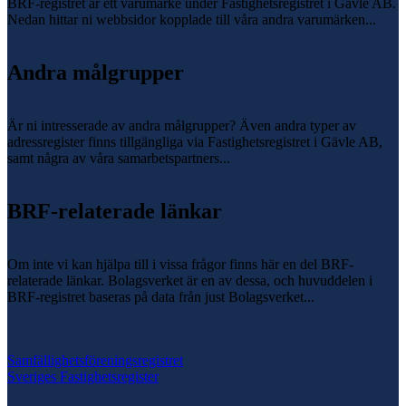
BRF-registret är ett varumärke under Fastighetsregistret i Gävle AB.
Nedan hittar ni webbsidor kopplade till våra andra varumärken...
Andra målgrupper
Är ni intresserade av andra målgrupper? Även andra typer av
adressregister finns tillgängliga via Fastighetsregistret i Gävle AB,
samt några av våra samarbetspartners...
BRF-relaterade länkar
Om inte vi kan hjälpa till i vissa frågor finns här en del BRF-
relaterade länkar. Bolagsverket är en av dessa, och huvuddelen i
BRF-registret baseras på data från just Bolagsverket...
Samfällighetsföreningsregistret
Sveriges Fastighetsregister