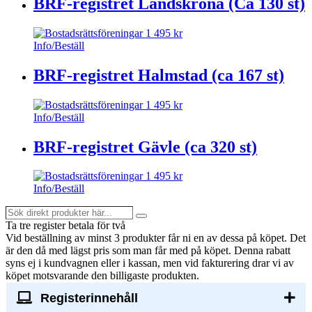
BRF-registret Landskrona (Ca 130 st)
1 495
kr
Info/Beställ
BRF-registret Halmstad (ca 167 st)
1 495
kr
Info/Beställ
BRF-registret Gävle (ca 320 st)
1 495
kr
Info/Beställ
Sök
Search
direkt
Ta tre register betala för två
produkter
Vid beställning av minst 3 produkter får ni en av dessa på köpet
. Det
här...
är den då med lägst pris som man får med på köpet. Denna rabatt
syns ej i kundvagnen eller i kassan, men vid fakturering drar vi av
köpet motsvarande den billigaste produkten.
Registerinnehåll