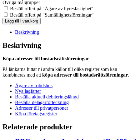
Övriga målgrupper
Beställ offert på "Ägare av hyresfastighet"
Beställ offert på "Samfällighetsföreningar"
BRF-
Lägg till i varukorg
registret
Vindeln
Beskrivning
(Ca
2
Beskrivning
st)
mängd
Köpa adresser till bostadsrättsföreningar
På länkarna hittar ni andra källor till olika register som kan
kombineras med att
köpa adresser till bostadsrättsföreningar
.
Ägare av fritidshus
Nya lagfarter
Beställa aktuell debiteringslängd
Beställa delägarförteckning
Adresser till privatpersoner
Köpa företagsregister
Relaterade produkter