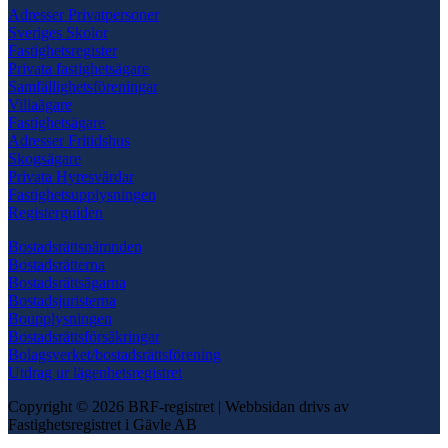
Adresser Privatpersoner
Sveriges Skolor
Fastighetsregister
Privata fastighetsägare
Samfällighetsföreningar
Villaägare
Fastighetsägare
Adresser Fritidshus
Skogsägare
Privata Hyresvärdar
Fastighetsupplysningen
Registerguiden
Bostadsrättsnämnden
Bostadsrätterna
Bostadsrättsägarna
Bostadsjuristerna
Boupplysningen
Bostadsrättsförsäkringar
Bolagsverket/bostadsrättsförening
Utdrag ur lägenhetsregistret
Copyright © 2026 BRF-registret
|
Webbsidan drivs av
Fastighetsregistret i Gävle AB
Scroll