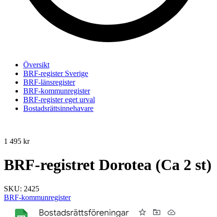
Översikt
BRF-register Sverige
BRF-länsregister
BRF-kommunregister
BRF-register eget urval
Bostadsrättsinnehavare
1 495
kr
BRF-registret Dorotea (Ca 2 st)
SKU:
2425
BRF-kommunregister