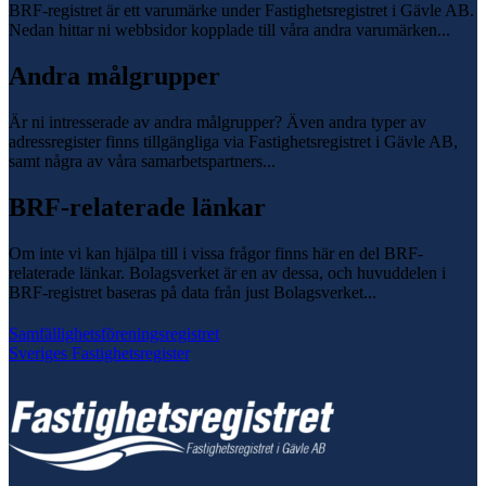
BRF-registret är ett varumärke under Fastighetsregistret i Gävle AB.
Nedan hittar ni webbsidor kopplade till våra andra varumärken...
Andra målgrupper
Är ni intresserade av andra målgrupper? Även andra typer av
adressregister finns tillgängliga via Fastighetsregistret i Gävle AB,
samt några av våra samarbetspartners...
BRF-relaterade länkar
Om inte vi kan hjälpa till i vissa frågor finns här en del BRF-
relaterade länkar. Bolagsverket är en av dessa, och huvuddelen i
BRF-registret baseras på data från just Bolagsverket...
Samfällighetsföreningsregistret
Sveriges Fastighetsregister