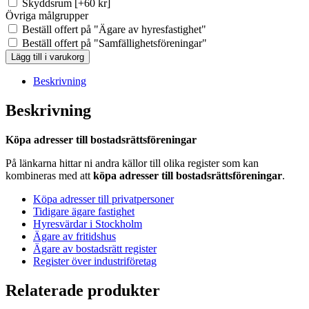
Skyddsrum
[+60 kr]
Övriga målgrupper
Beställ offert på "Ägare av hyresfastighet"
Beställ offert på "Samfällighetsföreningar"
BRF-
Lägg till i varukorg
registret
Dorotea
Beskrivning
(Ca
2
Beskrivning
st)
mängd
Köpa adresser till bostadsrättsföreningar
På länkarna hittar ni andra källor till olika register som kan
kombineras med att
köpa adresser till bostadsrättsföreningar
.
Köpa adresser till privatpersoner
Tidigare ägare fastighet
Hyresvärdar i Stockholm
Ägare av fritidshus
Ägare av bostadsrätt register
Register över industriföretag
Relaterade produkter