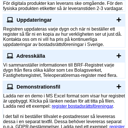
För digitala produkter kan leverans ske omgående. För den
fysiska produkten etiketter så är leveranstiden 2-3 vardagar.
Uppdateringar
Registren uppdateras varje dygn och när ni beställer ett
register så får ni en kopia av hur verkligheten ser ut just då.
Kontakta oss om ni vill ha pris på kontinuerliga
uppdateringar av bostadsrättsföreningar i Sverige.
Adresskälla
Vi sammanställer informationen till BRF-Registret varje
dygn från flera olika källor som t.ex Bolagsverket,
Fastighetsregistret, Teleoperatörernas-register med flera.
Demonstrationsfil
Ladda ner en demo i MS Excel format som visar hur registret
är uppbyggt. Klicka på länken nedan för att titta på filen.
Ladda ned ett exempel:
register bostadsrättsföreningar
.
I det fall ni beställer tillvalet e-postadresser så levereras
dessa i en separat textfil. Dessa behöver levereras separat
p.g.a. GDPR-bestämmelser. Ladda ned ett exempel:
register