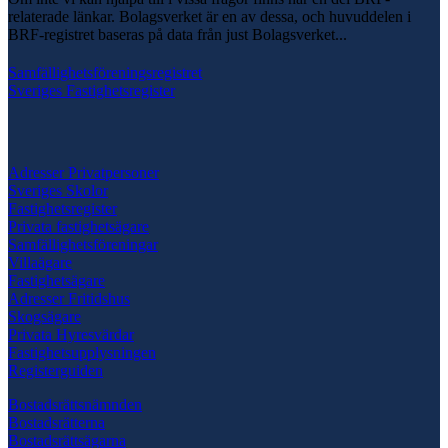
relaterade länkar. Bolagsverket är en av dessa, och huvuddelen i
BRF-registret baseras på data från just Bolagsverket...
Samfällighetsföreningsregistret
Sveriges Fastighetsregister
Adresser Privatpersoner
Sveriges Skolor
Fastighetsregister
Privata fastighetsägare
Samfällighetsföreningar
Villaägare
Fastighetsägare
Adresser Fritidshus
Skogsägare
Privata Hyresvärdar
Fastighetsupplysningen
Registerguiden
Bostadsrättsnämnden
Bostadsrätterna
Bostadsrättsägarna