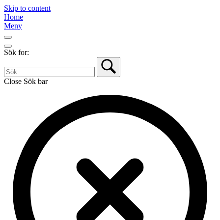
Skip to content
Home
Meny
Sök for:
Close Sök bar