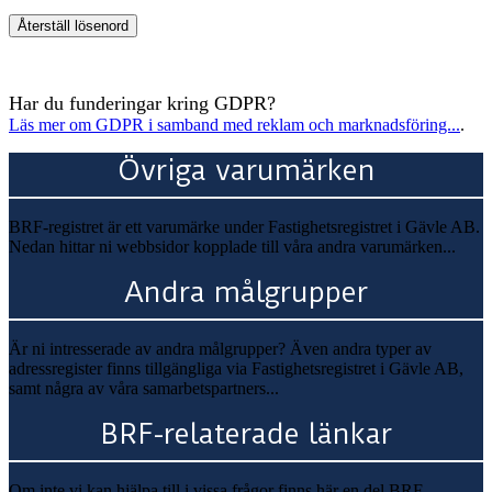
Återställ lösenord
Har du funderingar kring GDPR?
Läs mer om GDPR i samband med reklam och marknadsföring...
.
Övriga varumärken
BRF-registret är ett varumärke under Fastighetsregistret i Gävle AB.
Nedan hittar ni webbsidor kopplade till våra andra varumärken...
Andra målgrupper
Är ni intresserade av andra målgrupper? Även andra typer av
adressregister finns tillgängliga via Fastighetsregistret i Gävle AB,
samt några av våra samarbetspartners...
BRF-relaterade länkar
Om inte vi kan hjälpa till i vissa frågor finns här en del BRF-