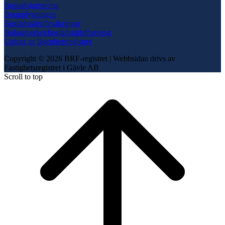
Bostadsjuristerna
Boupplysningen
Bostadsrättsförsäkringar
Bolagsverket/bostadsrättsförening
Utdrag ur lägenhetsregistret
Copyright © 2026 BRF-registret
|
Webbsidan drivs av
Fastighetsregistret i Gävle AB
Scroll to top