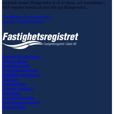
relaterade länkar. Bolagsverket är en av dessa, och huvuddelen i
BRF-registret baseras på data från just Bolagsverket...
Samfällighetsföreningsregistret
Sveriges Fastighetsregister
Adresser Privatpersoner
Sveriges Skolor
Fastighetsregister
Privata fastighetsägare
Samfällighetsföreningar
Villaägare
Fastighetsägare
Adresser Fritidshus
Skogsägare
Privata Hyresvärdar
Fastighetsupplysningen
Registerguiden