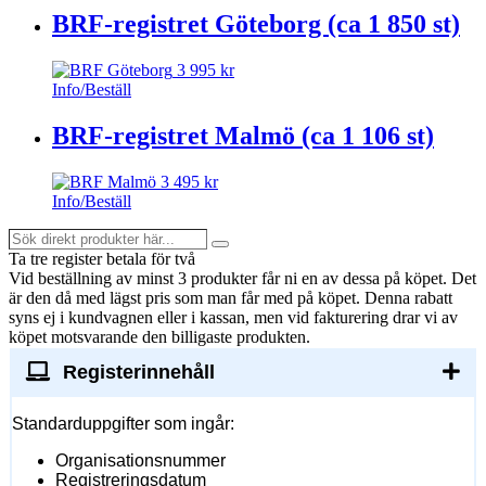
BRF-registret Göteborg (ca 1 850 st)
3 995
kr
Info/Beställ
BRF-registret Malmö (ca 1 106 st)
3 495
kr
Info/Beställ
Sök
Search
direkt
Ta tre register betala för två
produkter
Vid beställning av minst 3 produkter får ni en av dessa på köpet
. Det
här...
är den då med lägst pris som man får med på köpet. Denna rabatt
syns ej i kundvagnen eller i kassan, men vid fakturering drar vi av
köpet motsvarande den billigaste produkten.
Registerinnehåll
Standarduppgifter som ingår:
Organisationsnummer
Registreringsdatum