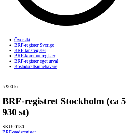
Översikt
BRF-register Sverige
BRF-länsregister
BRF-kommunregister
BRF-register eget urval
Bostadsrättsinnehavare
5 900
kr
BRF-registret Stockholm (ca 5
930 st)
SKU:
0180
BRF-stadsregister