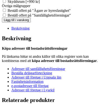
Skyddsrum
[+990 kr]
Övriga målgrupper
Beställ offert på "Ägare av hyresfastighet"
Beställ offert på "Samfällighetsföreningar"
BRF-
Lägg till i varukorg
registret
Stockholm
Beskrivning
(ca
5
Beskrivning
930
st)
Köpa adresser till bostadsrättsföreningar
mängd
På länkarna hittar ni andra källor till olika register som kan
kombineras med att
köpa adresser till bostadsrättsföreningar
.
Adresser till samfällighetsföreningar
Beställa delägarförteckning
Adresser till företag i Uppsala län
Fastighetsinformation
e-postadresser till företag
Adresser till företag i Lysekil
Relaterade produkter