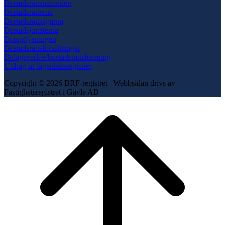
Bostadsrättsnämnden
Bostadsrätterna
Bostadsrättsägarna
Bostadsjuristerna
Boupplysningen
Bostadsrättsförsäkringar
Bolagsverket/bostadsrättsförening
Utdrag ur lägenhetsregistret
Copyright © 2026 BRF-registret
|
Webbsidan drivs av
Fastighetsregistret i Gävle AB
Scroll
to
top