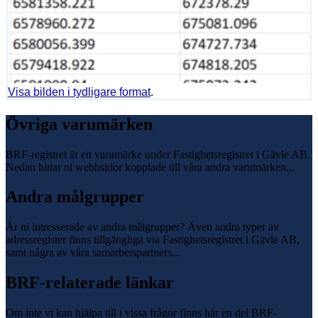
Visa bilden i tydligare format
.
Övriga varumärken
BRF-registret är ett varumärke under Fastighetsregistret i Gävle AB.
Nedan hittar ni webbsidor kopplade till våra andra varumärken...
Andra målgrupper
Är ni intresserade av andra målgrupper? Även andra typer av
adressregister finns tillgängliga via Fastighetsregistret i Gävle AB,
samt några av våra samarbetspartners...
BRF-relaterade länkar
Om inte vi kan hjälpa till i vissa frågor finns här en del BRF-