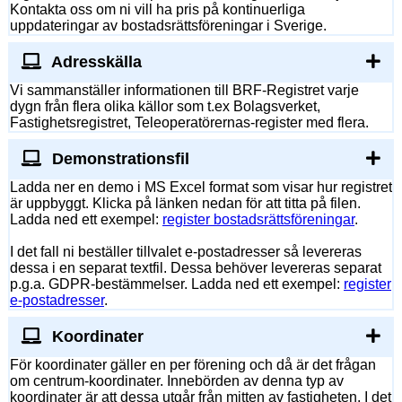
Kontakta oss om ni vill ha pris på kontinuerliga
uppdateringar av bostadsrättsföreningar i Sverige.
Adresskälla
Vi sammanställer informationen till BRF-Registret varje
dygn från flera olika källor som t.ex Bolagsverket,
Fastighetsregistret, Teleoperatörernas-register med flera.
Demonstrationsfil
Ladda ner en demo i MS Excel format som visar hur registret
är uppbyggt. Klicka på länken nedan för att titta på filen.
Ladda ned ett exempel:
register bostadsrättsföreningar
.
I det fall ni beställer tillvalet e-postadresser så levereras
dessa i en separat textfil. Dessa behöver levereras separat
p.g.a. GDPR-bestämmelser. Ladda ned ett exempel:
register
e-postadresser
.
Koordinater
För koordinater gäller en per förening och då är det frågan
om centrum-koordinater. Innebörden av denna typ av
koordinater är att dessa utgår från mitten av fastigheten. I det