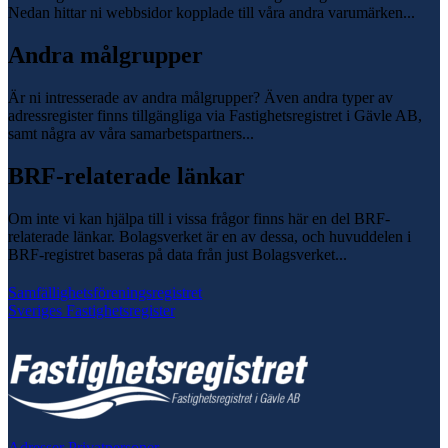
Nedan hittar ni webbsidor kopplade till våra andra varumärken...
Andra målgrupper
Är ni intresserade av andra målgrupper? Även andra typer av
adressregister finns tillgängliga via Fastighetsregistret i Gävle AB,
samt några av våra samarbetspartners...
BRF-relaterade länkar
Om inte vi kan hjälpa till i vissa frågor finns här en del BRF-
relaterade länkar. Bolagsverket är en av dessa, och huvuddelen i
BRF-registret baseras på data från just Bolagsverket...
Samfällighetsföreningsregistret
Sveriges Fastighetsregister
Adresser Privatpersoner