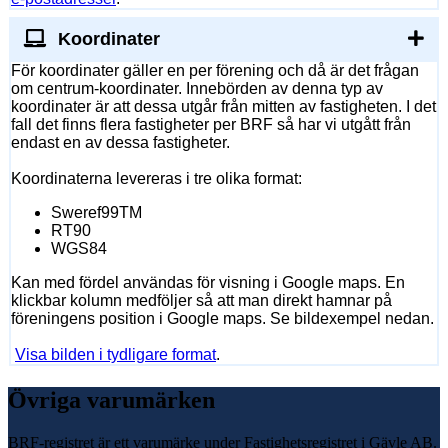
Koordinater
För koordinater gäller en per förening och då är det frågan
om centrum-koordinater. Innebörden av denna typ av
koordinater är att dessa utgår från mitten av fastigheten. I det
fall det finns flera fastigheter per BRF så har vi utgått från
endast en av dessa fastigheter.
Koordinaterna levereras i tre olika format:
Sweref99TM
RT90
WGS84
Kan med fördel användas för visning i Google maps. En
klickbar kolumn medföljer så att man direkt hamnar på
föreningens position i Google maps. Se bildexempel nedan.
Visa bilden i tydligare format
.
Övriga varumärken
BRF-registret är ett varumärke under Fastighetsregistret i Gävle AB.