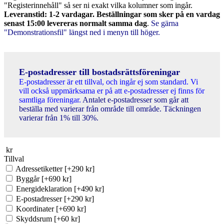
"Registerinnehåll" så ser ni exakt vilka kolumner som ingår.
Leveranstid: 1-2 vardagar. Beställningar som sker på en vardag
senast 15:00 levereras normalt samma dag
.
Se gärna
"Demonstrationsfil" längst ned i menyn till höger.
E-postadresser till bostadsrättsföreningar
E-postadresser är ett tillval, och ingår ej som standard. Vi
vill också uppmärksama er på att e-postadresser ej finns för
samtliga föreningar.
Antalet e-postadresser som går att
beställa med varierar från område till område. Täckningen
varierar från 1% till 30%.
kr
Tillval
Adressetiketter
[+290 kr]
Byggår
[+690 kr]
Energideklaration
[+490 kr]
E-postadresser
[+290 kr]
Koordinater
[+690 kr]
Skyddsrum
[+60 kr]