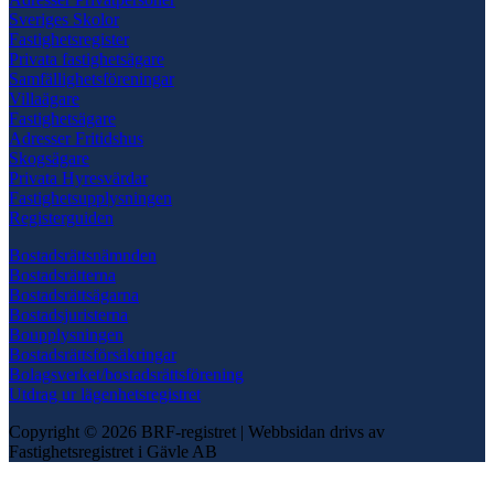
Sveriges Skolor
Fastighetsregister
Privata fastighetsägare
Samfällighetsföreningar
Villaägare
Fastighetsägare
Adresser Fritidshus
Skogsägare
Privata Hyresvärdar
Fastighetsupplysningen
Registerguiden
Bostadsrättsnämnden
Bostadsrätterna
Bostadsrättsägarna
Bostadsjuristerna
Boupplysningen
Bostadsrättsförsäkringar
Bolagsverket/bostadsrättsförening
Utdrag ur lägenhetsregistret
Copyright © 2026 BRF-registret
|
Webbsidan drivs av
Fastighetsregistret i Gävle AB
Scroll
to