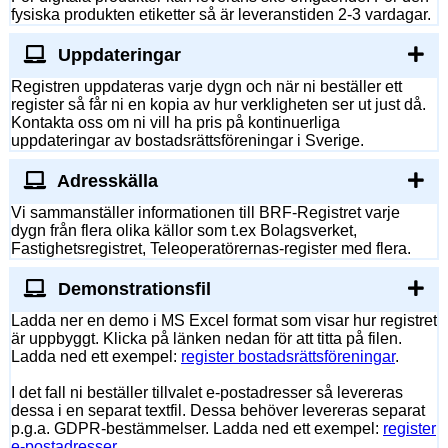
fysiska produkten etiketter så är leveranstiden 2-3 vardagar.
Uppdateringar
Registren uppdateras varje dygn och när ni beställer ett
register så får ni en kopia av hur verkligheten ser ut just då.
Kontakta oss om ni vill ha pris på kontinuerliga
uppdateringar av bostadsrättsföreningar i Sverige.
Adresskälla
Vi sammanställer informationen till BRF-Registret varje
dygn från flera olika källor som t.ex Bolagsverket,
Fastighetsregistret, Teleoperatörernas-register med flera.
Demonstrationsfil
Ladda ner en demo i MS Excel format som visar hur registret
är uppbyggt. Klicka på länken nedan för att titta på filen.
Ladda ned ett exempel:
register bostadsrättsföreningar
.
I det fall ni beställer tillvalet e-postadresser så levereras
dessa i en separat textfil. Dessa behöver levereras separat
p.g.a. GDPR-bestämmelser. Ladda ned ett exempel:
register
e-postadresser
.