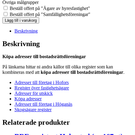
Övriga målgrupper
Beställ offert på "Ägare av hyresfastighet"
Beställ offert på "Samfällighetsföreningar"
BRF-
Lägg till i varukorg
registret
Ale
Beskrivning
(Ca
88
Beskrivning
st)
mängd
Köpa adresser till bostadsrättsföreningar
På länkarna hittar ni andra källor till olika register som kan
kombineras med att
köpa adresser till bostadsrättsföreningar
.
Adresser till företag i Hofors
Register över fastighetsägare
Adresser för utskick
Köpa adresser
Adresser till företag i Höganäs
Skogsägare register
Relaterade produkter