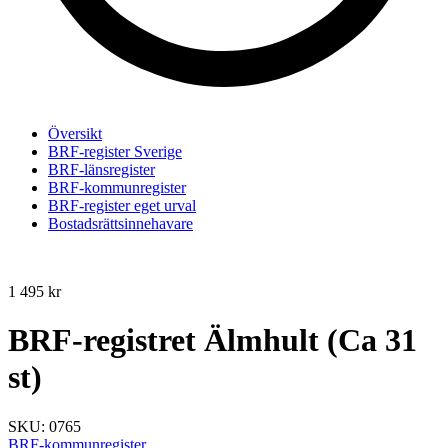
Översikt
BRF-register Sverige
BRF-länsregister
BRF-kommunregister
BRF-register eget urval
Bostadsrättsinnehavare
1 495
kr
BRF-registret Älmhult (Ca 31
st)
SKU:
0765
BRF-kommunregister