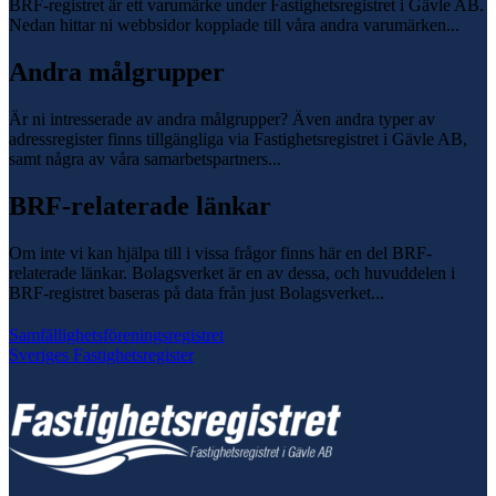
BRF-registret är ett varumärke under Fastighetsregistret i Gävle AB.
Nedan hittar ni webbsidor kopplade till våra andra varumärken...
Andra målgrupper
Är ni intresserade av andra målgrupper? Även andra typer av
adressregister finns tillgängliga via Fastighetsregistret i Gävle AB,
samt några av våra samarbetspartners...
BRF-relaterade länkar
Om inte vi kan hjälpa till i vissa frågor finns här en del BRF-
relaterade länkar. Bolagsverket är en av dessa, och huvuddelen i
BRF-registret baseras på data från just Bolagsverket...
Samfällighetsföreningsregistret
Sveriges Fastighetsregister