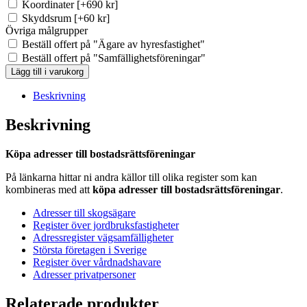
Koordinater
[+690 kr]
Skyddsrum
[+60 kr]
Övriga målgrupper
Beställ offert på "Ägare av hyresfastighet"
Beställ offert på "Samfällighetsföreningar"
BRF-
Lägg till i varukorg
registret
Älmhult
Beskrivning
(Ca
31
Beskrivning
st)
mängd
Köpa adresser till bostadsrättsföreningar
På länkarna hittar ni andra källor till olika register som kan
kombineras med att
köpa adresser till bostadsrättsföreningar
.
Adresser till skogsägare
Register över jordbruksfastigheter
Adressregister vägsamfälligheter
Största företagen i Sverige
Register över vårdnadshavare
Adresser privatpersoner
Relaterade produkter