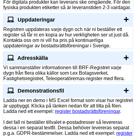
För digitala produkter kan leverans ske omgående. För den
fysiska produkten etiketter så är leveranstiden 2-3 vardagar.
Uppdateringar
Registren uppdateras varje dygn och när ni beställer ett
register så får ni en kopia av hur verkligheten ser ut just då.
Kontakta oss om ni vill ha pris på kontinuerliga
uppdateringar av bostadsrättsföreningar i Sverige.
Adresskälla
Vi sammanställer informationen till BRF-Registret varje
dygn från flera olika källor som t.ex Bolagsverket,
Fastighetsregistret, Teleoperatörernas-register med flera.
Demonstrationsfil
Ladda ner en demo i MS Excel format som visar hur registret
är uppbyggt. Klicka på länken nedan för att titta på filen.
Ladda ned ett exempel:
register bostadsrättsföreningar
.
I det fall ni beställer tillvalet e-postadresser så levereras
dessa i en separat textfil. Dessa behöver levereras separat
p.g.a. GDPR-bestämmelser. Ladda ned ett exempel:
register