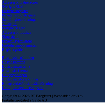
Adresser Privatpersoner
Sveriges Skolor
Fastighetsregister
Privata fastighetsägare
Samfällighetsföreningar
Villaägare
Fastighetsägare
Adresser Fritidshus
Skogsägare
Privata Hyresvärdar
Fastighetsupplysningen
Registerguiden
Bostadsrättsnämnden
Bostadsrätterna
Bostadsrättsägarna
Bostadsjuristerna
Boupplysningen
Bostadsrättsförsäkringar
Bolagsverket/bostadsrättsförening
Utdrag ur lägenhetsregistret
Copyright © 2026 BRF-registret
|
Webbsidan drivs av
Fastighetsregistret i Gävle AB
Scroll