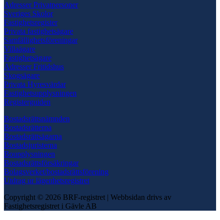
Adresser Privatpersoner
Sveriges Skolor
Fastighetsregister
Privata fastighetsägare
Samfällighetsföreningar
Villaägare
Fastighetsägare
Adresser Fritidshus
Skogsägare
Privata Hyresvärdar
Fastighetsupplysningen
Registerguiden
Bostadsrättsnämnden
Bostadsrätterna
Bostadsrättsägarna
Bostadsjuristerna
Boupplysningen
Bostadsrättsförsäkringar
Bolagsverket/bostadsrättsförening
Utdrag ur lägenhetsregistret
Copyright © 2026 BRF-registret
|
Webbsidan drivs av
Fastighetsregistret i Gävle AB
Scroll