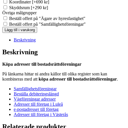
Koordinater
[+690 kr]
Skyddsrum
[+290 kr]
Övriga målgrupper
Beställ offert på "Ägare av hyresfastighet"
Beställ offert på "Samfällighetsföreningar"
BRF-
Lägg till i varukorg
registret
Borlänge
Beskrivning
(Ca
109
Beskrivning
st)
mängd
Köpa adresser till bostadsrättsföreningar
På länkarna hittar ni andra källor till olika register som kan
kombineras med att
köpa adresser till bostadsrättsföreningar
.
Samfällighetsföreningar
Beställa debiteringslängd
Vägföreningar adresser
Adresser till företag i Luleå
e-postadresser till företag
Adresser till företag i Västerås
Relaterade produkter