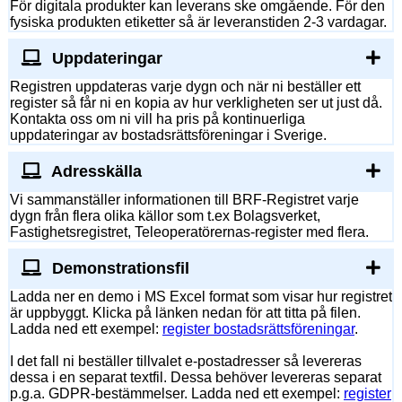
För digitala produkter kan leverans ske omgående. För den
fysiska produkten etiketter så är leveranstiden 2-3 vardagar.
Uppdateringar
Registren uppdateras varje dygn och när ni beställer ett
register så får ni en kopia av hur verkligheten ser ut just då.
Kontakta oss om ni vill ha pris på kontinuerliga
uppdateringar av bostadsrättsföreningar i Sverige.
Adresskälla
Vi sammanställer informationen till BRF-Registret varje
dygn från flera olika källor som t.ex Bolagsverket,
Fastighetsregistret, Teleoperatörernas-register med flera.
Demonstrationsfil
Ladda ner en demo i MS Excel format som visar hur registret
är uppbyggt. Klicka på länken nedan för att titta på filen.
Ladda ned ett exempel:
register bostadsrättsföreningar
.
I det fall ni beställer tillvalet e-postadresser så levereras
dessa i en separat textfil. Dessa behöver levereras separat
p.g.a. GDPR-bestämmelser. Ladda ned ett exempel:
register