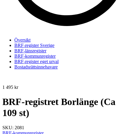
Översikt
BRF-register Sverige
BRF-länsregister
BRF-kommunregister
BRF-register eget urval
Bostadsrättsinnehavare
1 495
kr
BRF-registret Borlänge (Ca
109 st)
SKU:
2081
BRF-kommunregister