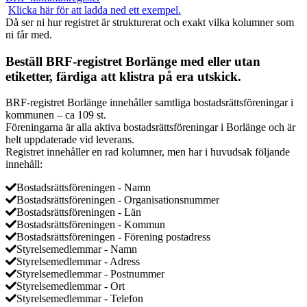
Klicka här för att ladda ned ett exempel.
Då ser ni hur registret är strukturerat och exakt vilka kolumner som
ni får med.
Beställ BRF-registret Borlänge med eller utan
etiketter, färdiga att klistra på era utskick.
BRF-registret Borlänge innehåller samtliga bostadsrättsföreningar i
kommunen – ca 109 st.
Föreningarna är alla aktiva bostadsrättsföreningar i Borlänge och är
helt uppdaterade vid leverans.
Registret innehåller en rad kolumner, men har i huvudsak följande
innehåll:
Bostadsrättsföreningen - Namn
Bostadsrättsföreningen - Organisationsnummer
Bostadsrättsföreningen - Län
Bostadsrättsföreningen - Kommun
Bostadsrättsföreningen - Förening postadress
Styrelsemedlemmar - Namn
Styrelsemedlemmar - Adress
Styrelsemedlemmar - Postnummer
Styrelsemedlemmar - Ort
Styrelsemedlemmar - Telefon