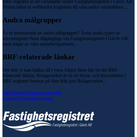
BRF-registret är ett varumärke under Fastighetsregistret i Gävle AB.
Nedan hittar ni webbsidor kopplade till våra andra varumärken...
Andra målgrupper
Är ni intresserade av andra målgrupper? Även andra typer av
adressregister finns tillgängliga via Fastighetsregistret i Gävle AB,
samt några av våra samarbetspartners...
BRF-relaterade länkar
Om inte vi kan hjälpa till i vissa frågor finns här en del BRF-
relaterade länkar. Bolagsverket är en av dessa, och huvuddelen i
BRF-registret baseras på data från just Bolagsverket...
Samfällighetsföreningsregistret
Sveriges Fastighetsregister