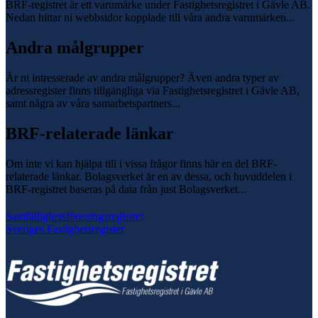
BRF-registret är ett varumärke under Fastighetsregistret i Gävle AB.
Nedan hittar ni webbsidor kopplade till våra andra varumärken...
Andra målgrupper
Är ni intresserade av andra målgrupper? Även andra typer av
adressregister finns tillgängliga via Fastighetsregistret i Gävle AB,
samt några av våra samarbetspartners...
BRF-relaterade länkar
Om inte vi kan hjälpa till i vissa frågor finns här en del BRF-
relaterade länkar. Bolagsverket är en av dessa, och huvuddelen i
BRF-registret baseras på data från just Bolagsverket...
Samfällighetsföreningsregistret
Sveriges Fastighetsregister