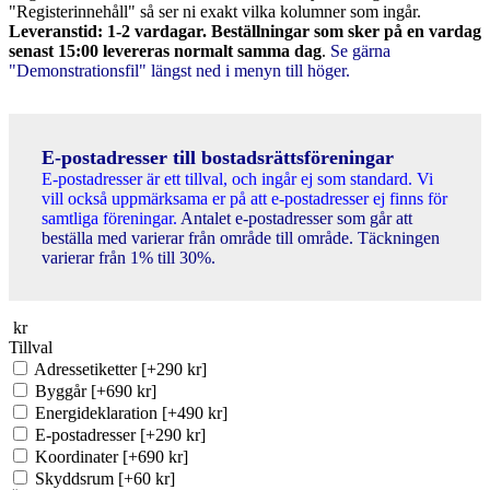
"Registerinnehåll" så ser ni exakt vilka kolumner som ingår.
Leveranstid: 1-2 vardagar. Beställningar som sker på en vardag
senast 15:00 levereras normalt samma dag
.
Se gärna
"Demonstrationsfil" längst ned i menyn till höger.
E-postadresser till bostadsrättsföreningar
E-postadresser är ett tillval, och ingår ej som standard. Vi
vill också uppmärksama er på att e-postadresser ej finns för
samtliga föreningar.
Antalet e-postadresser som går att
beställa med varierar från område till område. Täckningen
varierar från 1% till 30%.
kr
Tillval
Adressetiketter
[+290 kr]
Byggår
[+690 kr]
Energideklaration
[+490 kr]
E-postadresser
[+290 kr]
Koordinater
[+690 kr]
Skyddsrum
[+60 kr]