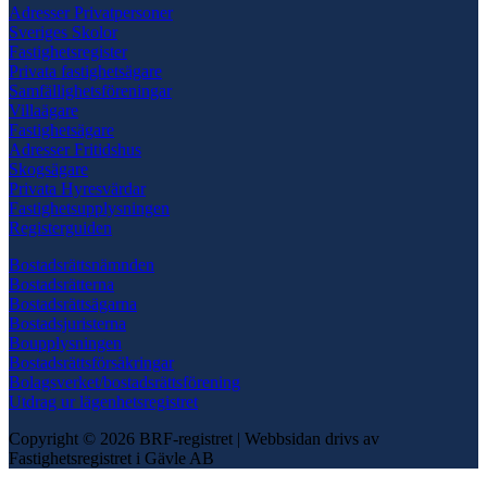
Adresser Privatpersoner
Sveriges Skolor
Fastighetsregister
Privata fastighetsägare
Samfällighetsföreningar
Villaägare
Fastighetsägare
Adresser Fritidshus
Skogsägare
Privata Hyresvärdar
Fastighetsupplysningen
Registerguiden
Bostadsrättsnämnden
Bostadsrätterna
Bostadsrättsägarna
Bostadsjuristerna
Boupplysningen
Bostadsrättsförsäkringar
Bolagsverket/bostadsrättsförening
Utdrag ur lägenhetsregistret
Copyright © 2026 BRF-registret
|
Webbsidan drivs av
Fastighetsregistret i Gävle AB
Scroll