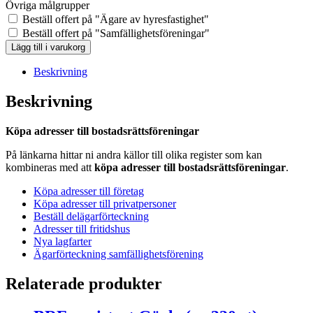
Övriga målgrupper
Beställ offert på "Ägare av hyresfastighet"
Beställ offert på "Samfällighetsföreningar"
BRF-
Lägg till i varukorg
registret
Gagnef
Beskrivning
(Ca
8
Beskrivning
st)
mängd
Köpa adresser till bostadsrättsföreningar
På länkarna hittar ni andra källor till olika register som kan
kombineras med att
köpa adresser till bostadsrättsföreningar
.
Köpa adresser till företag
Köpa adresser till privatpersoner
Beställ delägarförteckning
Adresser till fritidshus
Nya lagfarter
Ägarförteckning samfällighetsförening
Relaterade produkter