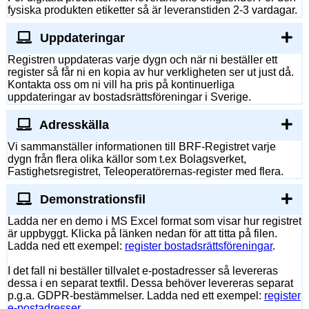
fysiska produkten etiketter så är leveranstiden 2-3 vardagar.
Uppdateringar
Registren uppdateras varje dygn och när ni beställer ett
register så får ni en kopia av hur verkligheten ser ut just då.
Kontakta oss om ni vill ha pris på kontinuerliga
uppdateringar av bostadsrättsföreningar i Sverige.
Adresskälla
Vi sammanställer informationen till BRF-Registret varje
dygn från flera olika källor som t.ex Bolagsverket,
Fastighetsregistret, Teleoperatörernas-register med flera.
Demonstrationsfil
Ladda ner en demo i MS Excel format som visar hur registret
är uppbyggt. Klicka på länken nedan för att titta på filen.
Ladda ned ett exempel:
register bostadsrättsföreningar
.
I det fall ni beställer tillvalet e-postadresser så levereras
dessa i en separat textfil. Dessa behöver levereras separat
p.g.a. GDPR-bestämmelser. Ladda ned ett exempel:
register
e-postadresser
.