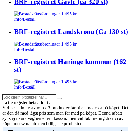
BRF-registret Gävle (ca 320 st)
1 495
kr
Info/Beställ
BRF-registret Landskrona (Ca 130 st)
1 495
kr
Info/Beställ
BRF-registret Haninge kommun (162
st)
1 495
kr
Info/Beställ
Sök
Search
direkt
Ta tre register betala för två
produkter
Vid beställning av minst 3 produkter får ni en av dessa på köpet
. Det
här...
är den då med lägst pris som man får med på köpet. Denna rabatt
syns ej i kundvagnen eller i kassan, men vid fakturering drar vi av
köpet motsvarande den billigaste produkten.