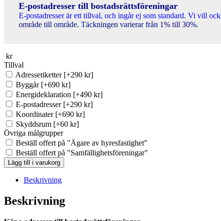
E-postadresser till bostadsrättsföreningar
E-postadresser är ett tillval, och ingår ej som standard. Vi vill o
område till område. Täckningen varierar från 1% till 30%.
kr
Tillval
Adressetiketter
[+290 kr]
Byggår
[+690 kr]
Energideklaration
[+490 kr]
E-postadresser
[+290 kr]
Koordinater
[+690 kr]
Skyddsrum
[+60 kr]
Övriga målgrupper
Beställ offert på "Ägare av hyresfastighet"
Beställ offert på "Samfällighetsföreningar"
BRF-
Lägg till i varukorg
registret
Kumla
Beskrivning
(Ca
34
Beskrivning
st)
mängd