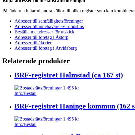
Köpa adresser till bostadsrättsföreningar
På länkarna hittar ni andra källor till olika register som kan kombiner
Adresser till samfällighetsföreningar
Adresser till innehavare av fritidshus
Beställa mejadresser för utskick
Adresser till företag i Åstorp
Adresser till åkerier
Adresser till företag i Åtvidaberg
Relaterade produkter
BRF-registret Halmstad (ca 167 st)
1 495
kr
Info/Beställ
BRF-registret Haninge kommun (162 s
1 495
kr
Info/Beställ