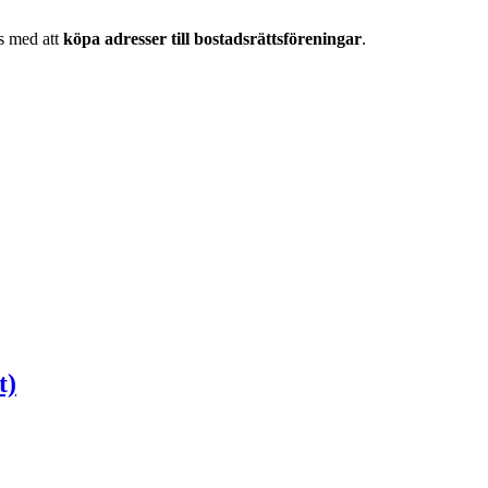
as med att
köpa adresser till bostadsrättsföreningar
.
t)