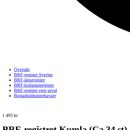
Översikt
BRF-register Sverige
BRF-länsregister
BRF-kommunregister
BRF-register eget urval
Bostadsrättsinnehavare
1 495
kr
BRF-registret Kumla (Ca 34 st)