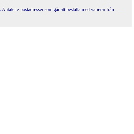
.
Antalet e-postadresser som går att beställa med varierar från