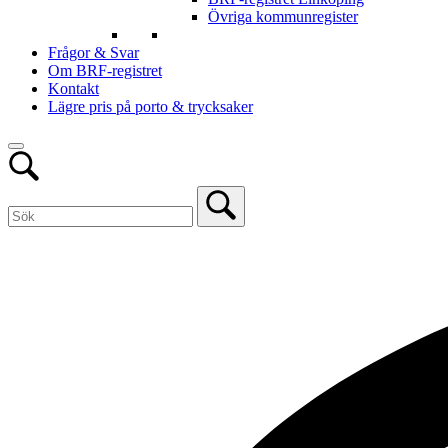
Övriga kommunregister
Frågor & Svar
Om BRF-registret
Kontakt
Lägre pris på porto & trycksaker
Open
Sök
bar
Sök
for:
Close
Sök
bar