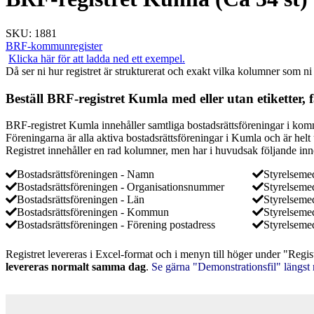
SKU:
1881
BRF-kommunregister
Klicka här för att ladda ned ett exempel.
Då ser ni hur registret är strukturerat och exakt vilka kolumner som ni
Beställ BRF-registret Kumla med eller utan etiketter, f
BRF-registret Kumla innehåller samtliga bostadsrättsföreningar i kom
Föreningarna är alla aktiva bostadsrättsföreningar i Kumla och är helt
Registret innehåller en rad kolumner, men har i huvudsak följande inn
Bostadsrättsföreningen - Namn
Styrelsem
Bostadsrättsföreningen - Organisationsnummer
Styrelseme
Bostadsrättsföreningen - Län
Styrelseme
Bostadsrättsföreningen - Kommun
Styrelseme
Bostadsrättsföreningen - Förening postadress
Styrelseme
Registret levereras i Excel-format och i menyn till höger under "Regis
levereras normalt samma dag
.
Se gärna "Demonstrationsfil" längst 