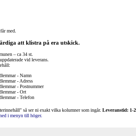
 får med.
ärdiga att klistra på era utskick.
munen – ca 34 st.
 uppdaterade vid leverans.
ehåll:
edlemmar - Namn
dlemmar - Adress
dlemmar - Postnummer
dlemmar - Ort
dlemmar - Telefon
terinnehåll" så ser ni exakt vilka kolumner som ingår.
Leveranstid: 1-2
ned i menyn till höger.