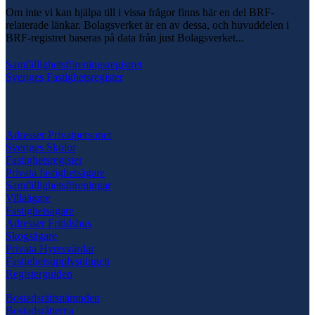
Om inte vi kan hjälpa till i vissa frågor finns här en del BRF-
relaterade länkar. Bolagsverket är en av dessa, och huvuddelen i
BRF-registret baseras på data från just Bolagsverket...
Samfällighetsföreningsregistret
Sveriges Fastighetsregister
Adresser Privatpersoner
Sveriges Skolor
Fastighetsregister
Privata fastighetsägare
Samfällighetsföreningar
Villaägare
Fastighetsägare
Adresser Fritidshus
Skogsägare
Privata Hyresvärdar
Fastighetsupplysningen
Registerguiden
Bostadsrättsnämnden
Bostadsrätterna