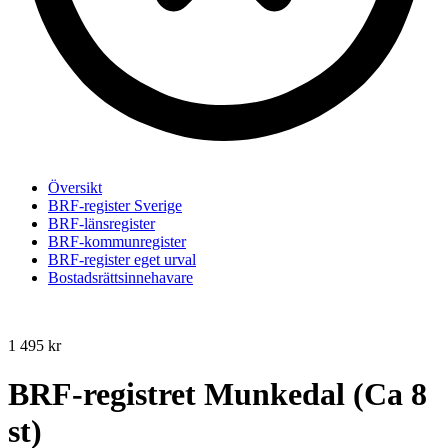
Översikt
BRF-register Sverige
BRF-länsregister
BRF-kommunregister
BRF-register eget urval
Bostadsrättsinnehavare
1 495
kr
BRF-registret Munkedal (Ca 8
st)