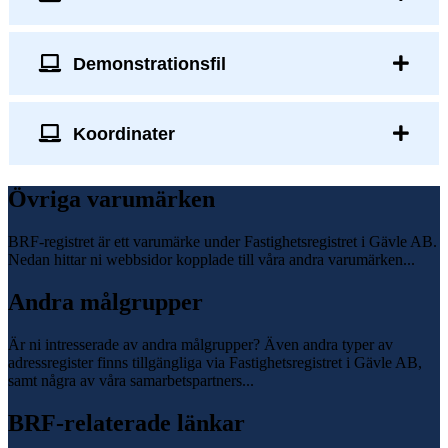
Demonstrationsfil
Koordinater
Övriga varumärken
BRF-registret är ett varumärke under Fastighetsregistret i Gävle AB.
Nedan hittar ni webbsidor kopplade till våra andra varumärken...
Andra målgrupper
Är ni intresserade av andra målgrupper? Även andra typer av
adressregister finns tillgängliga via Fastighetsregistret i Gävle AB,
samt några av våra samarbetspartners...
BRF-relaterade länkar