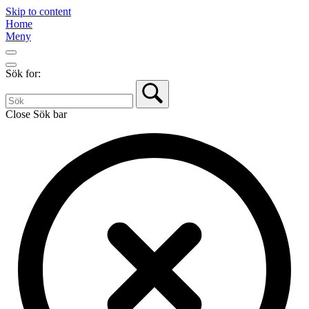
Skip to content
Home
Meny
Sök for:
Close Sök bar