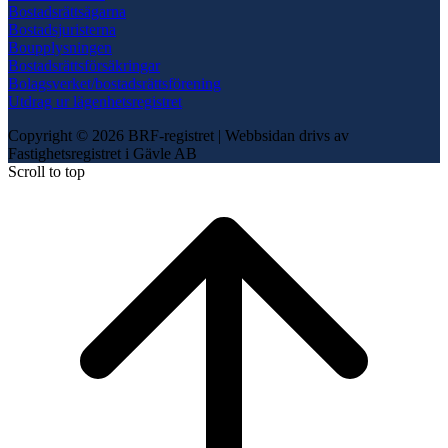
Bostadsrättsägarna
Bostadsjuristerna
Boupplysningen
Bostadsrättsförsäkringar
Bolagsverket/bostadsrättsförening
Utdrag ur lägenhetsregistret
Copyright © 2026 BRF-registret
|
Webbsidan drivs av
Fastighetsregistret i Gävle AB
Scroll to top