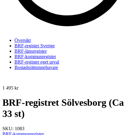
Översikt
BRF-register Sverige
BRF-länsregister
BRF-kommunregister
BRF-register eget urval
Bostadsrättsinnehavare
1 495
kr
BRF-registret Sölvesborg (Ca
33 st)
SKU:
1083
BRF-kommunregister