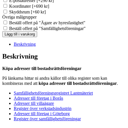
E-postadresser
[+290 kr]
Koordinater
[+690 kr]
Skyddsrum
[+60 kr]
Övriga målgrupper
Beställ offert på "Ägare av hyresfastighet"
Beställ offert på "Samfällighetsföreningar"
BRF-
Lägg till i varukorg
registret
Sölvesborg
Beskrivning
(Ca
33
Beskrivning
st)
mängd
Köpa adresser till bostadsrättsföreningar
På länkarna hittar ni andra källor till olika register som kan
kombineras med att
köpa adresser till bostadsrättsföreningar
.
Samfällighetsföreningsregistret Lantmäteriet
Adresser till företag i Borås
Adresser till villaägare
Register över verkstadsindustrin
Adresser till företag i Göteborg
Register över samfällighetsföreningar