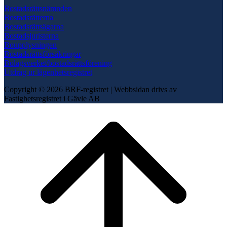
Bostadsrättsnämnden
Bostadsrätterna
Bostadsrättsägarna
Bostadsjuristerna
Boupplysningen
Bostadsrättsförsäkringar
Bolagsverket/bostadsrättsförening
Utdrag ur lägenhetsregistret
Copyright © 2026 BRF-registret
|
Webbsidan drivs av
Fastighetsregistret i Gävle AB
Scroll
to
top