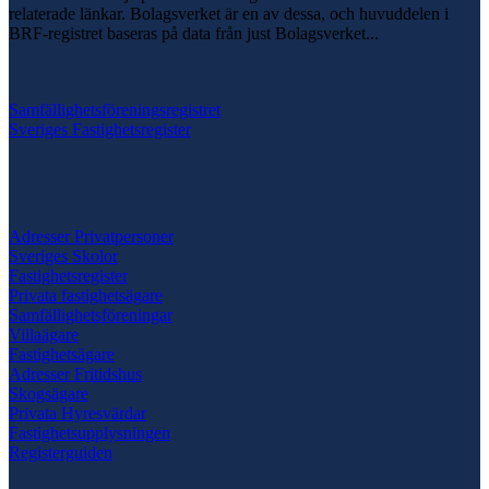
relaterade länkar. Bolagsverket är en av dessa, och huvuddelen i
BRF-registret baseras på data från just Bolagsverket...
Samfällighetsföreningsregistret
Sveriges Fastighetsregister
Adresser Privatpersoner
Sveriges Skolor
Fastighetsregister
Privata fastighetsägare
Samfällighetsföreningar
Villaägare
Fastighetsägare
Adresser Fritidshus
Skogsägare
Privata Hyresvärdar
Fastighetsupplysningen
Registerguiden