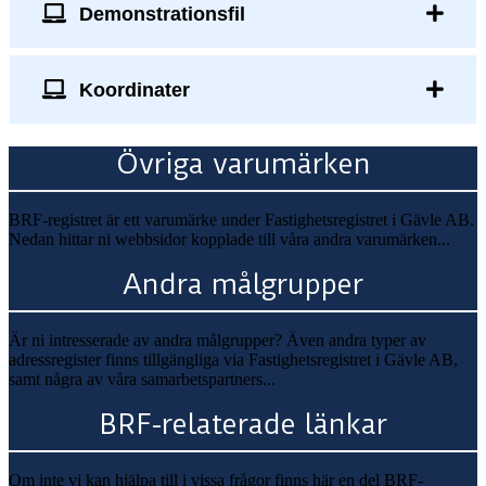
Demonstrationsfil
Koordinater
Övriga varumärken
BRF-registret är ett varumärke under Fastighetsregistret i Gävle AB.
Nedan hittar ni webbsidor kopplade till våra andra varumärken...
Andra målgrupper
Är ni intresserade av andra målgrupper? Även andra typer av
adressregister finns tillgängliga via Fastighetsregistret i Gävle AB,
samt några av våra samarbetspartners...
BRF-relaterade länkar
Om inte vi kan hjälpa till i vissa frågor finns här en del BRF-