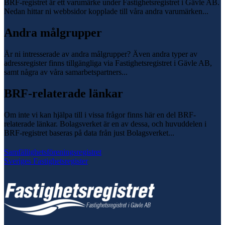
BRF-registret är ett varumärke under Fastighetsregistret i Gävle AB.
Nedan hittar ni webbsidor kopplade till våra andra varumärken...
Andra målgrupper
Är ni intresserade av andra målgrupper? Även andra typer av
adressregister finns tillgängliga via Fastighetsregistret i Gävle AB,
samt några av våra samarbetspartners...
BRF-relaterade länkar
Om inte vi kan hjälpa till i vissa frågor finns här en del BRF-
relaterade länkar. Bolagsverket är en av dessa, och huvuddelen i
BRF-registret baseras på data från just Bolagsverket...
Samfällighetsföreningsregistret
Sveriges Fastighetsregister