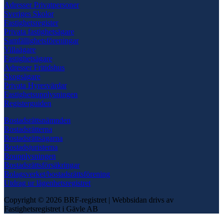
Adresser Privatpersoner
Sveriges Skolor
Fastighetsregister
Privata fastighetsägare
Samfällighetsföreningar
Villaägare
Fastighetsägare
Adresser Fritidshus
Skogsägare
Privata Hyresvärdar
Fastighetsupplysningen
Registerguiden
Bostadsrättsnämnden
Bostadsrätterna
Bostadsrättsägarna
Bostadsjuristerna
Boupplysningen
Bostadsrättsförsäkringar
Bolagsverket/bostadsrättsförening
Utdrag ur lägenhetsregistret
Copyright © 2026 BRF-registret
|
Webbsidan drivs av
Fastighetsregistret i Gävle AB
Scroll