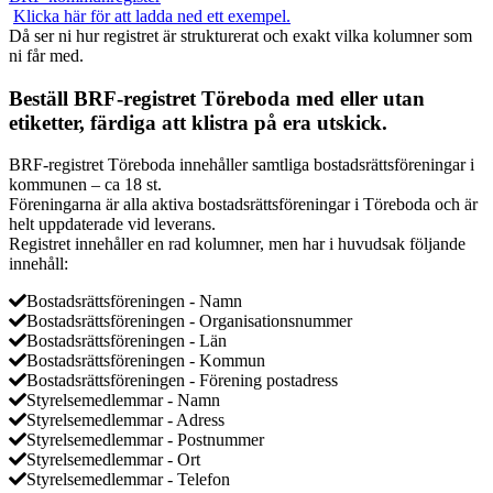
Klicka här för att ladda ned ett exempel.
Då ser ni hur registret är strukturerat och exakt vilka kolumner som
ni får med.
Beställ BRF-registret Töreboda med eller utan
etiketter, färdiga att klistra på era utskick.
BRF-registret Töreboda innehåller samtliga bostadsrättsföreningar i
kommunen – ca 18 st.
Föreningarna är alla aktiva bostadsrättsföreningar i Töreboda och är
helt uppdaterade vid leverans.
Registret innehåller en rad kolumner, men har i huvudsak följande
innehåll:
Bostadsrättsföreningen - Namn
Bostadsrättsföreningen - Organisationsnummer
Bostadsrättsföreningen - Län
Bostadsrättsföreningen - Kommun
Bostadsrättsföreningen - Förening postadress
Styrelsemedlemmar - Namn
Styrelsemedlemmar - Adress
Styrelsemedlemmar - Postnummer
Styrelsemedlemmar - Ort
Styrelsemedlemmar - Telefon