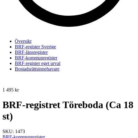
Översikt
BRF-register Sverige
BRF-länsregister
BRF-kommunregister
BRF-register eget urval
Bostadsrättsinnehavare
1 495
kr
BRF-registret Töreboda (Ca 18
st)
SKU:
1473
BRF-kommunregister