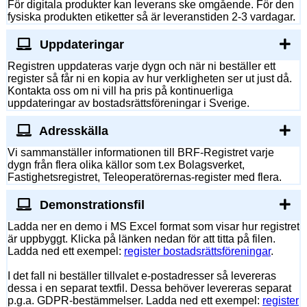
För digitala produkter kan leverans ske omgående. För den
fysiska produkten etiketter så är leveranstiden 2-3 vardagar.
Uppdateringar
Registren uppdateras varje dygn och när ni beställer ett
register så får ni en kopia av hur verkligheten ser ut just då.
Kontakta oss om ni vill ha pris på kontinuerliga
uppdateringar av bostadsrättsföreningar i Sverige.
Adresskälla
Vi sammanställer informationen till BRF-Registret varje
dygn från flera olika källor som t.ex Bolagsverket,
Fastighetsregistret, Teleoperatörernas-register med flera.
Demonstrationsfil
Ladda ner en demo i MS Excel format som visar hur registret
är uppbyggt. Klicka på länken nedan för att titta på filen.
Ladda ned ett exempel:
register bostadsrättsföreningar
.
I det fall ni beställer tillvalet e-postadresser så levereras
dessa i en separat textfil. Dessa behöver levereras separat
p.g.a. GDPR-bestämmelser. Ladda ned ett exempel:
register