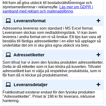
fritt fram att göra utskick till bostadsrättsföreningar och
styrelsemedlemmar i reklamsyfte.
Läs mer om GDPR i
samband med reklam och marknadsföring
.
Leveransformat
Adresserna levereras som standard i MS Excel format.
Leveransen skickas som nedladdningslänk. Vi kan även
leverera i andra format om ni så önskar. Ett tips kan vara att
beställa till färdiga adressetiketter i en eller två upplagor så
underlättar det om ni ska göra egna utskick via brev.
Adressetiketter
Som tillval har vi även den fysiska produkten adressetiketter.
Detta är då etiketter som ni kan klistra på kuverten. Tillvalet
adressetikett kan ni välja på respektive produktsida, som ni
får fram då ni klickar på produktnamnet.
Leveransdetaljer
Fraktkostnad existerar endast för den fysiska produkten
"Adressetiketter". Priset är 198 kr för leverans, inklusive
hantering.