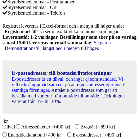
Styrelsemedlemmar - Postnummer
Styrelsemedlemmar - Ort
Styrelsemedlemmar - Telefon
Registret levereras i Excel-format och i menyn till höger under
"Registerinnehåll" så ser ni exakt vilka kolumner som ingår.
Leveranstid: 1-2 vardagar. Beställningar som sker på en vardag
senast 15:00 levereras normalt samma dag
.
Se gärna
"Demonstrationsfil" längst ned i menyn till höger.
E-postadresser till bostadsrättsföreningar
E-postadresser är ett tillval, och ingår ej som standard. Vi
vill också uppmärksama er på att e-postadresser ej finns för
samtliga föreningar.
Antalet e-postadresser som går att
beställa med varierar från område till område. Täckningen
varierar från 1% till 30%.
kr
Tillval
Adressetiketter
[+490 kr]
Byggår
[+690 kr]
Energideklaration
[+490 kr]
E-postadresser
[+490 kr]