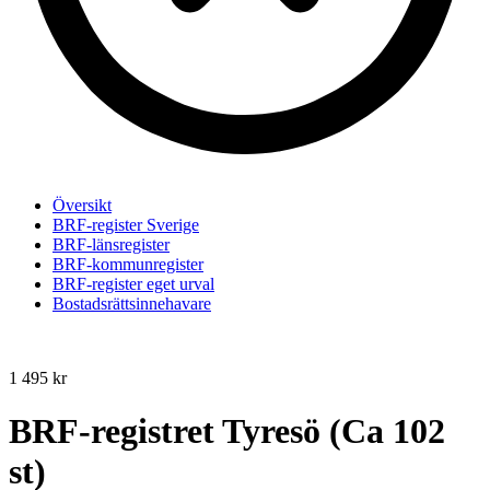
Översikt
BRF-register Sverige
BRF-länsregister
BRF-kommunregister
BRF-register eget urval
Bostadsrättsinnehavare
1 495
kr
BRF-registret Tyresö (Ca 102
st)