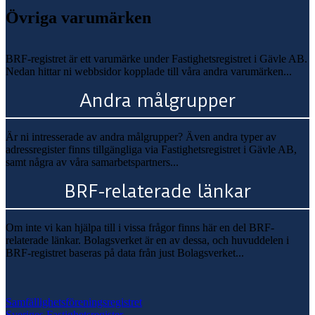
Övriga varumärken
BRF-registret är ett varumärke under Fastighetsregistret i Gävle AB.
Nedan hittar ni webbsidor kopplade till våra andra varumärken...
Andra målgrupper
Är ni intresserade av andra målgrupper? Även andra typer av
adressregister finns tillgängliga via Fastighetsregistret i Gävle AB,
samt några av våra samarbetspartners...
BRF-relaterade länkar
Om inte vi kan hjälpa till i vissa frågor finns här en del BRF-
relaterade länkar. Bolagsverket är en av dessa, och huvuddelen i
BRF-registret baseras på data från just Bolagsverket...
Samfällighetsföreningsregistret
Sveriges Fastighetsregister