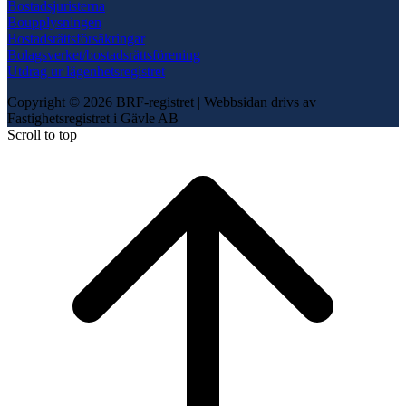
Bostadsjuristerna
Boupplysningen
Bostadsrättsförsäkringar
Bolagsverket/bostadsrättsförening
Utdrag ur lägenhetsregistret
Copyright © 2026 BRF-registret
|
Webbsidan drivs av
Fastighetsregistret i Gävle AB
Scroll to top