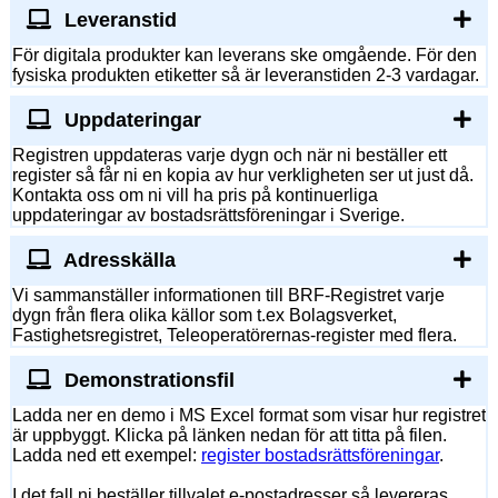
Leveranstid
För digitala produkter kan leverans ske omgående. För den
fysiska produkten etiketter så är leveranstiden 2-3 vardagar.
Uppdateringar
Registren uppdateras varje dygn och när ni beställer ett
register så får ni en kopia av hur verkligheten ser ut just då.
Kontakta oss om ni vill ha pris på kontinuerliga
uppdateringar av bostadsrättsföreningar i Sverige.
Adresskälla
Vi sammanställer informationen till BRF-Registret varje
dygn från flera olika källor som t.ex Bolagsverket,
Fastighetsregistret, Teleoperatörernas-register med flera.
Demonstrationsfil
Ladda ner en demo i MS Excel format som visar hur registret
är uppbyggt. Klicka på länken nedan för att titta på filen.
Ladda ned ett exempel:
register bostadsrättsföreningar
.
I det fall ni beställer tillvalet e-postadresser så levereras