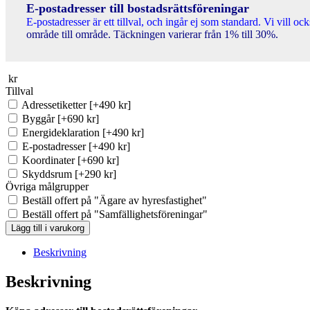
E-postadresser till bostadsrättsföreningar
E-postadresser är ett tillval, och ingår ej som standard. Vi vill o
område till område. Täckningen varierar från 1% till 30%.
kr
Tillval
Adressetiketter
[+490 kr]
Byggår
[+690 kr]
Energideklaration
[+490 kr]
E-postadresser
[+490 kr]
Koordinater
[+690 kr]
Skyddsrum
[+290 kr]
Övriga målgrupper
Beställ offert på "Ägare av hyresfastighet"
Beställ offert på "Samfällighetsföreningar"
BRF-
Lägg till i varukorg
registret
Upplands
Beskrivning
Väsby
(Ca
Beskrivning
124
st)