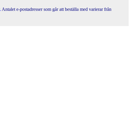
.
Antalet e-postadresser som går att beställa med varierar från