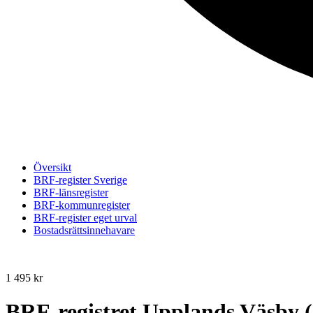
Översikt
BRF-register Sverige
BRF-länsregister
BRF-kommunregister
BRF-register eget urval
Bostadsrättsinnehavare
1 495
kr
BRF-registret Upplands Väsby (