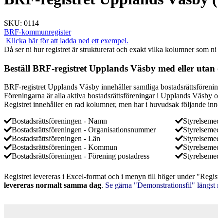
SKU:
0114
BRF-kommunregister
Klicka här för att ladda ned ett exempel.
Då ser ni hur registret är strukturerat och exakt vilka kolumner som ni
Beställ BRF-registret Upplands Väsby med eller utan 
BRF-registret Upplands Väsby innehåller samtliga bostadsrättsföreni
Föreningarna är alla aktiva bostadsrättsföreningar i Upplands Väsby o
Registret innehåller en rad kolumner, men har i huvudsak följande inn
Bostadsrättsföreningen - Namn
Styrelsem
Bostadsrättsföreningen - Organisationsnummer
Styrelseme
Bostadsrättsföreningen - Län
Styrelseme
Bostadsrättsföreningen - Kommun
Styrelseme
Bostadsrättsföreningen - Förening postadress
Styrelseme
Registret levereras i Excel-format och i menyn till höger under "Regis
levereras normalt samma dag
.
Se gärna "Demonstrationsfil" längst 