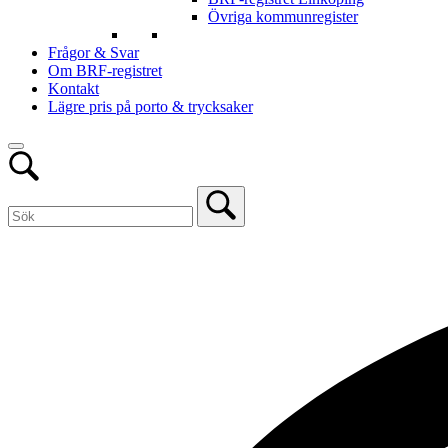
Övriga kommunregister
Frågor & Svar
Om BRF-registret
Kontakt
Lägre pris på porto & trycksaker
Open
Sök
bar
Sök
for:
Close
Sök
bar