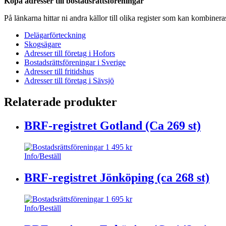
Köpa adresser till bostadsrättsföreningar
mängd
På länkarna hittar ni andra källor till olika register som kan kombiner
Delägarförteckning
Skogsägare
Adresser till företag i Hofors
Bostadsrättsföreningar i Sverige
Adresser till fritidshus
Adresser till företag i Sävsjö
Relaterade produkter
BRF-registret Gotland (Ca 269 st)
1 495
kr
Info/Beställ
BRF-registret Jönköping (ca 268 st)
1 695
kr
Info/Beställ