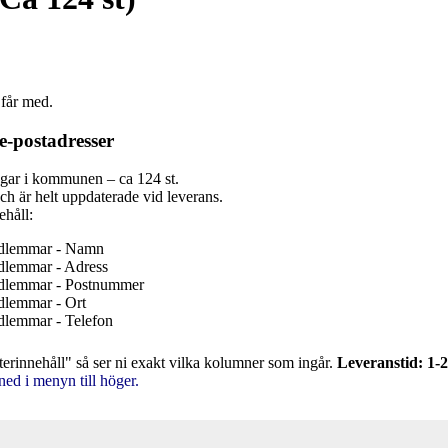
 får med.
e-postadresser
ngar i kommunen – ca 124 st.
ch är helt uppdaterade vid leverans.
ehåll:
edlemmar - Namn
dlemmar - Adress
dlemmar - Postnummer
dlemmar - Ort
dlemmar - Telefon
terinnehåll" så ser ni exakt vilka kolumner som ingår.
Leveranstid: 1-2
ned i menyn till höger.