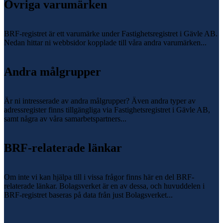
Övriga varumärken
BRF-registret är ett varumärke under Fastighetsregistret i Gävle AB.
Nedan hittar ni webbsidor kopplade till våra andra varumärken...
Andra målgrupper
Är ni intresserade av andra målgrupper? Även andra typer av
adressregister finns tillgängliga via Fastighetsregistret i Gävle AB,
samt några av våra samarbetspartners...
BRF-relaterade länkar
Om inte vi kan hjälpa till i vissa frågor finns här en del BRF-
relaterade länkar. Bolagsverket är en av dessa, och huvuddelen i
BRF-registret baseras på data från just Bolagsverket...