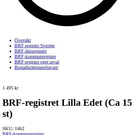
Översikt
BRF-register Sverige
BRF-länsregister
BRF-kommunregister
BRF-register eget urval
Bostadsrättsinnehavare
1 495
kr
BRF-registret Lilla Edet (Ca 15
st)
SKU:
1462
BRF-kommunregister