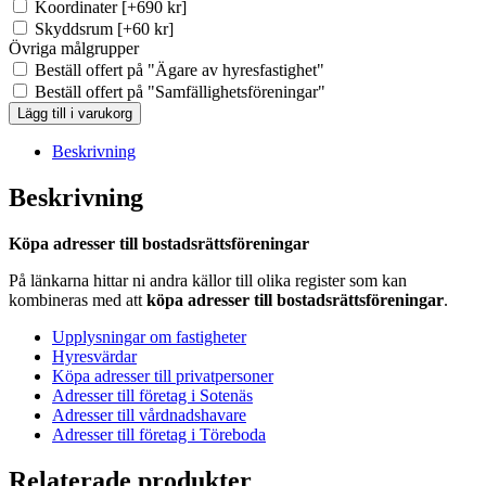
Koordinater
[+690 kr]
Skyddsrum
[+60 kr]
Övriga målgrupper
Beställ offert på "Ägare av hyresfastighet"
Beställ offert på "Samfällighetsföreningar"
BRF-
Lägg till i varukorg
registret
Lilla
Beskrivning
Edet
(Ca
Beskrivning
15
st)
Köpa adresser till bostadsrättsföreningar
mängd
På länkarna hittar ni andra källor till olika register som kan
kombineras med att
köpa adresser till bostadsrättsföreningar
.
Upplysningar om fastigheter
Hyresvärdar
Köpa adresser till privatpersoner
Adresser till företag i Sotenäs
Adresser till vårdnadshavare
Adresser till företag i Töreboda
Relaterade produkter