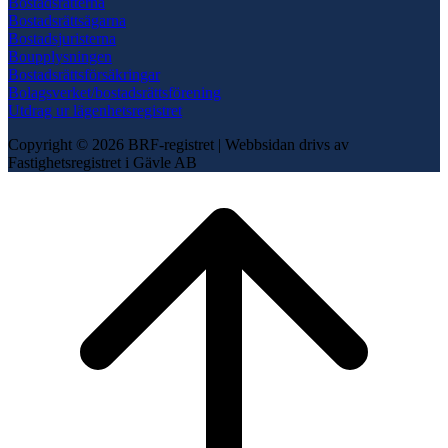
Bostadsrätterna
Bostadsrättsägarna
Bostadsjuristerna
Boupplysningen
Bostadsrättsförsäkringar
Bolagsverket/bostadsrättsförening
Utdrag ur lägenhetsregistret
Copyright © 2026 BRF-registret
|
Webbsidan drivs av
Fastighetsregistret i Gävle AB
Scroll
to
top