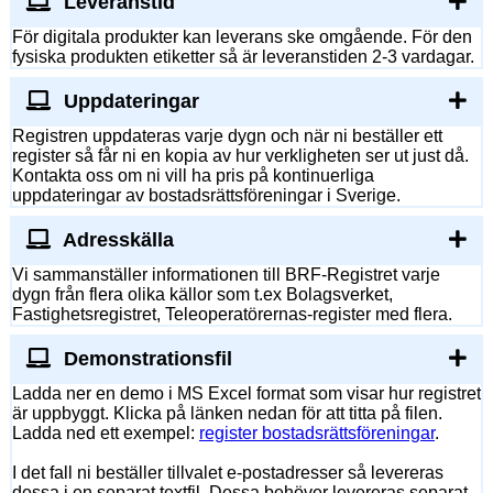
Leveranstid
För digitala produkter kan leverans ske omgående. För den
fysiska produkten etiketter så är leveranstiden 2-3 vardagar.
Uppdateringar
Registren uppdateras varje dygn och när ni beställer ett
register så får ni en kopia av hur verkligheten ser ut just då.
Kontakta oss om ni vill ha pris på kontinuerliga
uppdateringar av bostadsrättsföreningar i Sverige.
Adresskälla
Vi sammanställer informationen till BRF-Registret varje
dygn från flera olika källor som t.ex Bolagsverket,
Fastighetsregistret, Teleoperatörernas-register med flera.
Demonstrationsfil
Ladda ner en demo i MS Excel format som visar hur registret
är uppbyggt. Klicka på länken nedan för att titta på filen.
Ladda ned ett exempel:
register bostadsrättsföreningar
.
I det fall ni beställer tillvalet e-postadresser så levereras
dessa i en separat textfil. Dessa behöver levereras separat